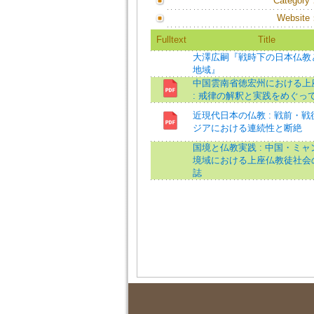
Category
Website
Fulltext
Title
大澤広嗣『戦時下の日本仏教
地域』
中国雲南省徳宏州における上
: 戒律の解釈と実践をめぐっ
近現代日本の仏教 : 戦前・戦
ジアにおける連続性と断絶
国境と仏教実践 : 中国・ミャ
境域における上座仏教徒社会
誌