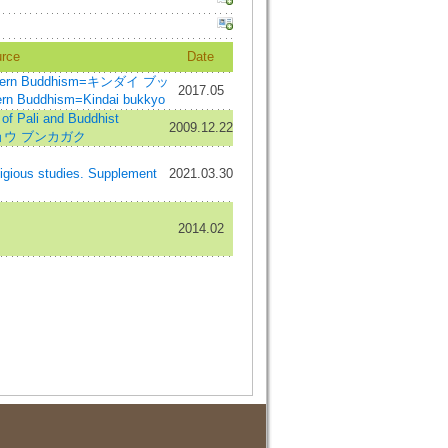
rce
Date
odern Buddhism=キンダイ ブッ
2017.05
n Buddhism=Kindai bukkyo
ali and Buddhist
2009.12.22
キョウ ブンカガク
ious studies. Supplement
2021.03.30
2014.02