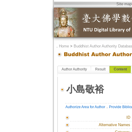
Site map
．
Home
>
Buddhist Author Authority Databa
Author Authority
Result
Content
小島敬裕
．
Authorize Area for Author
Provide Bibli
ID
Alternative Names