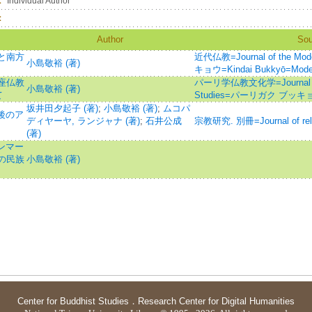
：
Individual Author
：
Author
Sou
と南方
近代仏教=Journal of the M
小島敬裕 (著)
キョウ=Kindai Bukkyō=Moder
座仏教
パーリ学仏教文化学=Journal of P
小島敬裕 (著)
て
Studies=パーリガク ブッ
坂井田夕起子 (著)
;
小島敬裕 (著)
;
ムコパ
後のア
ディヤーヤ, ランジャナ (著)
;
石井公成
宗教研究. 別冊=Journal of relig
(著)
ンマー
の民族
小島敬裕 (著)
Center for Buddhist Studies
．
Research Center for Digital Humanities