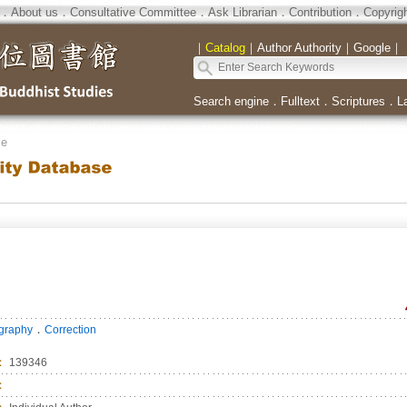
．
About us
．
Consultative Committee
．
Ask Librarian
．
Contribution
．
Copyrig
｜
Catalog
｜
Author Authority
｜
Google
｜
Search engine
．
Fulltext
．
Scriptures
．
L
se
．
ography
Correction
：
139346
：