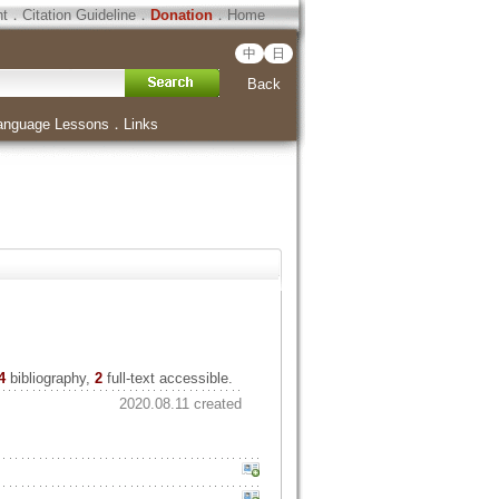
ht
．
Citation Guideline
．
Donation
．
Home
中
日
Back
anguage Lessons
．
Links
4
bibliography,
2
full-text accessible.
2020.08.11 created