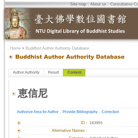
Site map
．
About us
．
Consultative C
．
Home
>
Buddhist Author Authority Database
Author Authority
Result
Content
恵信尼
．
．
Authorize Area for Author
Provide Bibliography
Correction
ID
：
163955
Alternative Names：