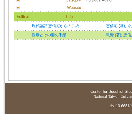
Category：
Individual Author
Website：
Fulltext
Title
現代語訳 恵信尼からの手紙
恵信尼 (著)
;
今井
親鸞とその妻の手紙
親鸞 (著)
;
恵信尼
Center for Buddhist Stu
National Taiwan Universi
doi:10.6681