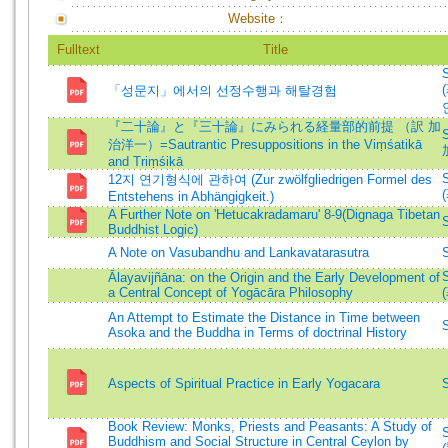
Website：
Fulltext
Title
「성문지」에서의 선정수행과 해탈경험
『二十論』と『三十論』にみられる経量部的前提 （訳 加
治洋一）=Sautrantic Presuppositions in the Viṃśatikā
and Triṃśikā
12지 연기형식에 관하여 (Zur zwölfgliedrigen Formel des
Entstehens in Abhängigkeit.)
A Further Note on 'Hetucakradamaru' 8-9(Dignaga Tibetan
Buddhist Logic)
A Note on Vasubandhu and Lankavatarasutra
Ālayavijñāna: on the Origin and the Early Development of
a Central Concept of Yogācāra Philosophy
An Attempt to Estimate the Distance in Time between
Asoka and the Buddha in Terms of doctrinal History
Aspects of Spiritual Practice in Early Yogacara
Book Review: Monks, Priests and Peasants: A Study of
Buddhism and Social Structure in Central Ceylon by