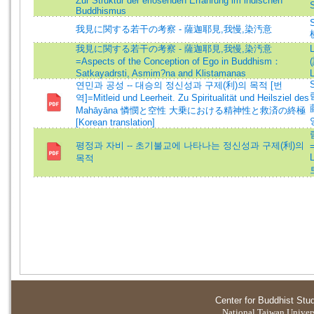
Zur Struktur der erlosenden Erfahrung im indischen
Buddhismus
我見に関する若干の考察 - 薩迦耶見,我慢,染汚意
我見に関する若干の考察 - 薩迦耶見,我慢,染汚意
=Aspects of the Conception of Ego in Buddhism：
Satkayadrsti, Asmim?na and Klistamanas
L
연민과 공성 -- 대승의 정신성과 구제(利)의 목적 [번
역]=Mitleid und Leerheit. Zu Spiritualität und Heilsziel des
Mahāyāna 憐憫と空性 大乗における精神性と救済の終極
[Korean translation]
평정과 자비 -- 초기불교에 나타나는 정신성과 구제(利)의
목적
Center for Buddhist Stu
National Taiwan Universi