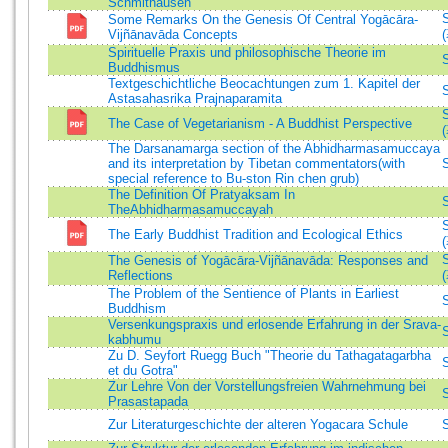
Schmithausen
Some Remarks On the Genesis Of Central Yogācāra-
Vijñānavāda Concepts
Spirituelle Praxis und philosophische Theorie im
Buddhismus
Textgeschichtliche Beocachtungen zum 1. Kapitel der
Astasahasrika Prajnaparamita
The Case of Vegetarianism - A Buddhist Perspective
The Darsanamarga section of the Abhidharmasamuccaya
and its interpretation by Tibetan commentators(with
special reference to Bu-ston Rin chen grub)
The Definition Of Pratyaksam In
TheAbhidharmasamuccayah
The Early Buddhist Tradition and Ecological Ethics
The Genesis of Yogācāra-Vijñānavāda: Responses and
Reflections
The Problem of the Sentience of Plants in Earliest
Buddhism
Versenkungspraxis und erlosende Erfahrung in der Srava-
kabhumu
Zu D. Seyfort Ruegg Buch "Theorie du Tathagatagarbha
et du Gotra"
Zur Lehre Von der Vorstellungsfreien Wahrnehmung bei
Prasastapada
Zur Literaturgeschichte der alteren Yogacara Schule