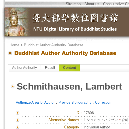
Site map
．
About us
．
Consultative C
．
Home
>
Buddhist Author Authority Database
Author Authority
Result
Content
Schmithausen, Lambert
．
．
Authorize Area for Author
Provide Bibliography
Correction
ID
：
17806
Alternative Names：
L.シュミットハウゼン
=
슈미
Category：
Individual Author