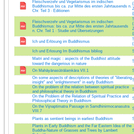
Fleischverzehr und Vegetarismus im indischen
Buddhismus bis ca. zur Mitte des ersten Jahrtausends n.
Chr. Teil 3 · Editionen
Fleischverzehr und Vegetarismus im indischen
Buddhismus: bis ca. zur Mitte des ersten Jahrtausends
n. Chr. Teil 1 · Studie und Übersetzungen
Ich und Erlösung im Buddhismus
Ich und Erlosung Im Buddhismus bibliog
Maitri and magic：aspects of the Buddhist attitude
toward the dangerious in nature
On Mahāyānasūtrālaṃkāra VII.1
On some aspects of descriptions of theories of "liberating
insight" and "enlightenment" in early Buddhism
On the problem of the relation between spiritual practice
and philosophical theory in Buddhism
On the Problem of the Relation of Spiritual Practice and
Philosophical Theory in Buddhism
On the Vijnaptimatra Passage in Samdhinirmocanasutra
VIII.7
Plants as sentient beings in earliest Buddhism
Plants in Early Buddhism and the Far Eastern Idea of the
Buddha-Nature of Grasses and Trees by Lambert