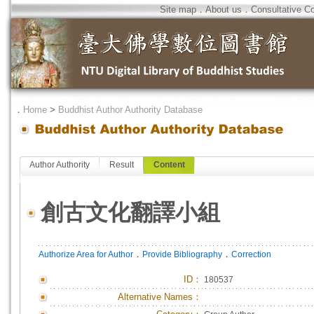
Site map
．
About us
．
Consultative C
．
Home
>
Buddhist Author Authority Database
Author Authority
Result
Content
創古文化翻譯小組
．
．
Authorize Area for Author
Provide Bibliography
Correction
ID
：
180537
Alternative Names：