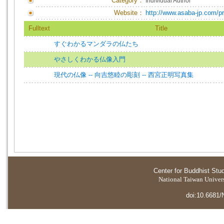
Category：
Individual Author
Website：
http://www.asaba-jp.com/pr
Fulltext
Title
すぐわかるマンダラの仏たち
やさしくわかる仏像入門
現代の仏像 -- 向吉悠睦の彫刻 -- 西宮正明写真集
Center for Buddhist Stu
National Taiwan Universi
doi:10.6681