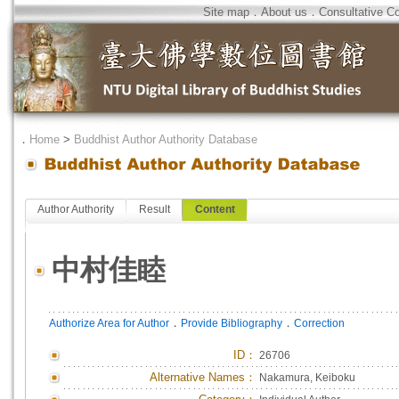
Site map
．
About us
．
Consultative C
．
Home
>
Buddhist Author Authority Database
Author Authority
Result
Content
中村佳睦
．
．
Authorize Area for Author
Provide Bibliography
Correction
ID
：
26706
Alternative Names：
Nakamura, Keiboku