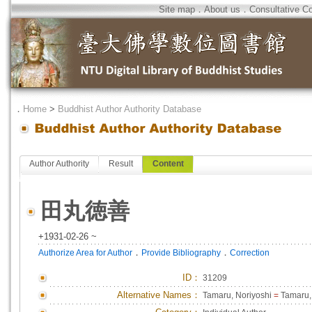
Site map
．
About us
．
Consultative C
．
Home
>
Buddhist Author Authority Database
Author Authority
Result
Content
田丸徳善
+1931-02-26 ~
．
．
Authorize Area for Author
Provide Bibliography
Correction
ID
：
31209
Alternative Names：
Tamaru, Noriyoshi
=
Tamaru,