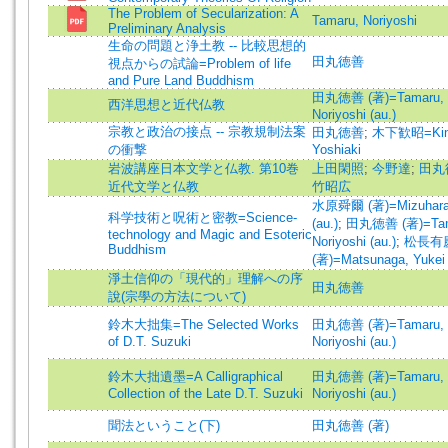
The Problem of Secularization: A
Tamaru, Noriyoshi
Preliminary Analysis
生命の問題と浄土教 -- 比較思想的
田丸徳善
視点からの試論=Problem of life
and Pure Land Buddhism
田丸徳善 (著)=Tamaru,
西洋思想と近代仏教
Noriyoshi (au.)
宗教と政治の接点 -- 宗教規制法案
田丸徳善
;
木下歓昭=Kino
の衝撃
Yoshiaki
岩波講座日本文学と仏教. 第10巻
上田閑照
;
今野達
;
田丸
近代文学と仏教
竹昭広
水原舜爾 (著)=Mizuhara,
科学技術と呪術と密教=Science-
(au.)
;
田丸徳善 (著)=Tam
technology and Magic and Esoteric
Noriyoshi (au.)
;
松長有
Buddhism
(著)=Matsunaga, Yukei 
淨土信仰の「現代的」理解への序
田丸徳善
說(宗學の方法について)
鈴木大拙集=The Selected Works
田丸徳善 (著)=Tamaru,
of D.T. Suzuki
Noriyoshi (au.)
鈴木大拙遺墨=A Calligraphical
田丸徳善 (著)=Tamaru,
Collection of the Late D.T. Suzuki
Noriyoshi (au.)
聞法ということ(下)
田丸徳善 (著)