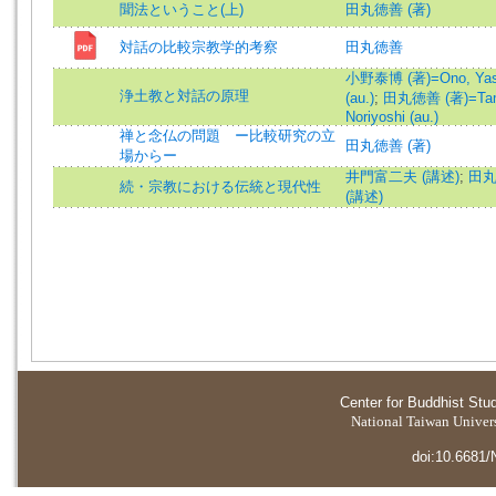
聞法ということ(上)
田丸徳善 (著)
対話の比較宗教学的考察
田丸徳善
小野泰博 (著)=Ono, Yas
浄土教と対話の原理
(au.)
;
田丸徳善 (著)=Tam
Noriyoshi (au.)
禅と念仏の問題 ー比較研究の立
田丸徳善 (著)
場からー
井門富二夫 (講述)
;
田
続・宗教における伝統と現代性
(講述)
Center for Buddhist Stu
National Taiwan Universi
doi:10.6681