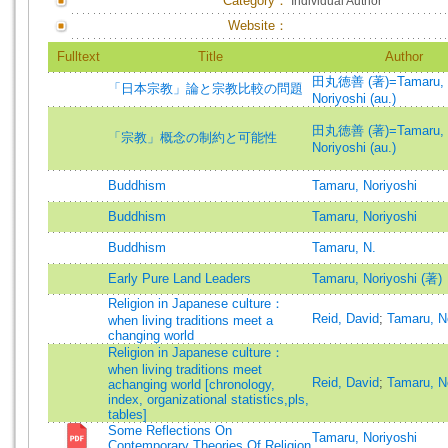
Category：
Individual Author
Website：
Fulltext
Title
Author
田丸徳善 (著)=Tamaru,
「日本宗教」論と宗教比較の問題
Noriyoshi (au.)
田丸徳善 (著)=Tamaru,
「宗教」概念の制約と可能性
Noriyoshi (au.)
Buddhism
Tamaru, Noriyoshi
Buddhism
Tamaru, Noriyoshi
Buddhism
Tamaru, N.
Early Pure Land Leaders
Tamaru, Noriyoshi (著)
Religion in Japanese culture：
Reid, David
;
Tamaru, N
when living traditions meet a
changing world
Religion in Japanese culture：
when living traditions meet
Reid, David
;
Tamaru, N
achanging world [chronology,
index, organizational statistics,pls,
tables]
Some Reflections On
Tamaru, Noriyoshi
Contemporary Theories Of Religion