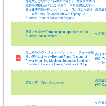
尊厳死とはなにか : 仏教の立場から (曹洞宗大本山
總持寺御移転百年記念 平成二十四年度鶴見大学仏
矢島道彦 (
教文化研究所公開シンポジウム : 死の痛みを超え
て : 大悲の禅に学ぶ)=Death with Dignity : A
Buddhist Point of View and Beyond
菩薩と慈悲行=Terminological approach to the
矢島道彦 (
Buddhist social welfare
瑩山禅師のヴィジョン -- ベルナール・フォール教
高崎直道 (
授の研究によせて=Bernard Faure, Visions of
(編)=Yaj
Power-Imagining Medieval Japanese Buddhism,
Toru (ed
Princeton University Press, 1994, xvi+330pp
矢島道彦 (
質疑応答 =Open discussion
(著)=Oza
矢島道彦 (