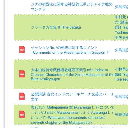
ジナの初説法に関する神話的伝承とジャイナ教の
矢島道
マンダラ
中村元 (監
元 (補注)
ジャータカ全集 9=The Jātaka
(譯)=Yaji
Yoshinori
羽矢辰夫 (
セッションNo.7の発表に対するコメント
矢島道彦 (
=Comments on the Presentations in Session 7
小林恭治 (
大本山総持寺蔵佛遺教經漢字索引=An Index to
(編)=Yaj
Chinese Characters of the Soji-ji Manuscript of the
Butsu-Yuikyo-gyo
Toru (ed
公開講演 古代インドのアーキヤーナ文芸とパーリ
矢島道彦 
文学
失われた Mahaparinna 章 (Ayaranga I. 7) について
=うしなわれた Mahaparinna しょう Ayaranga I. 7
矢島道彦 (
について=What were the contents of the lost
seventh chapter of the Mahaparinna?