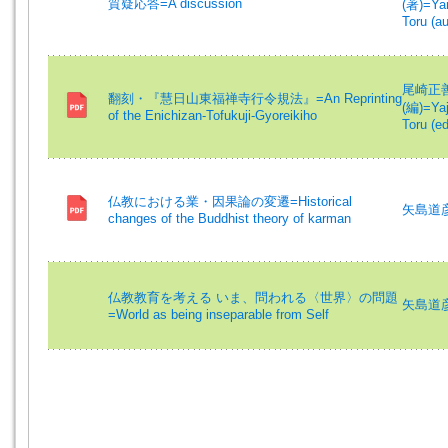
質疑応答=A discussion
(著)=Yan
Toru (au
尾崎正善 (
翻刻・『慧日山東福禅寺行令規法』=An Reprinting
(編)=Yaj
of the Enichizan-Tofukuji-Gyoreikiho
Toru (ed
仏教における業・因果論の変遷=Historical
矢島道彦 (
changes of the Buddhist theory of karman
仏教教育を考える いま、問われる〈世界〉の問題
矢島道彦 (
=World as being inseparable from Self