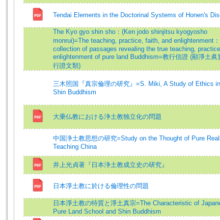
Tendai Elements in the Doctorinal Systems of Honen's Dis
The Kyo gyo shin sho：(Ken jodo shinjitsu kyogyosho
monrui)=The teaching, practice, faith, and enlightenment
collection of passages revealing the true teaching, practic
enlightenment of pure land Buddhism=教行信證 (顯淨土
行證文類)
三木照国『真宗倫理の研究』=S. Miki, A Study of Ethics in 
Shin Buddhism
大乗仏教における浄土教独立化の問題
中国浄土教思想の研究=Study on the Thought of Pure Rea
Teaching China
井上光貞著『日本浄土教成立史の研究』
日本淨土教に於ける倫理性の問題
日本淨土教の特質と淨土真宗=The Characteristic of Japan
Pure Land School and Shin Buddhism