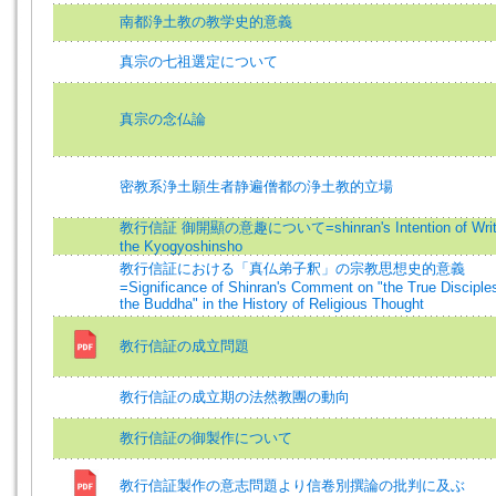
南都浄土教の教学史的意義
真宗の七祖選定について
真宗の念仏論
密教系浄土願生者静遍僧都の浄土教的立場
教行信証 御開顯の意趣について=shinran's Intention of Writ
the Kyogyoshinsho
教行信証における「真仏弟子釈」の宗教思想史的意義
=Significance of Shinran's Comment on "the True Disciple
the Buddha" in the History of Religious Thought
教行信証の成立問題
教行信証の成立期の法然教團の動向
教行信証の御製作について
教行信証製作の意志問題より信卷別撰論の批判に及ぶ