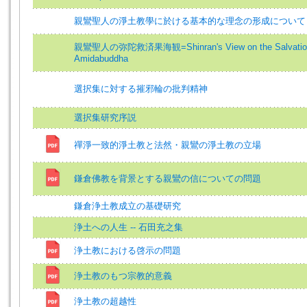
親鸞聖人の淨土教學に於ける基本的な理念の形成について
親鸞聖人の弥陀救済果海観=Shinran's View on the Salvation
Amidabuddha
選択集に対する摧邪輪の批判精神
選択集研究序説
禪淨一致的淨土教と法然・親鸞の淨土教の立場
鎌倉佛教を背景とする親鸞の信についての問題
鎌倉浄土教成立の基礎研究
浄土への人生 -- 石田充之集
浄土教における啓示の問題
浄土教のもつ宗教的意義
浄土教の超越性