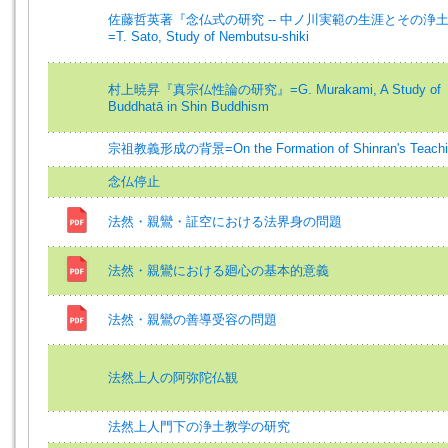
佐藤哲英著『念仏式の研究 -- 中ノ川実範の生涯とその浄
=T. Sato, Study of Nembutsu-shiki
村上暁昇『真宗仏性論の研究』=G. Murakami, A Study of
Buddhatā in Shin Buddhism
宗祖教義形成の背景=On the Formation of Shinran's Teachi
念仏停止
法然・親鸞・証空における法界身の問題
法然・親鸞における廻心の基本的意義
法然・親鸞の善導受容の問題
法然上人の阿弥陀仏観
法然上人門下の浄土教学の研究