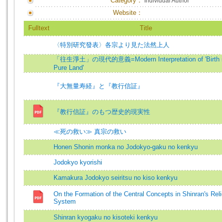
Category：
Individual Author
Website：
Fulltext
Title
〈特別研究發表〉各宗より見た法然上人
「往生淨土」の現代的意義=Modern Interpretation of 'Birth i
Pure Land'
『大無量寿経』と『教行信証』
『教行信証』のもつ歴史的現実性
≪死の救い≫ 真宗の救い
Honen Shonin monka no Jodokyo-gaku no kenkyu
Jodokyo kyorishi
Kamakura Jodokyo seiritsu no kiso kenkyu
On the Formation of the Central Concepts in Shinran's Rel
System
Shinran kyogaku no kisoteki kenkyu