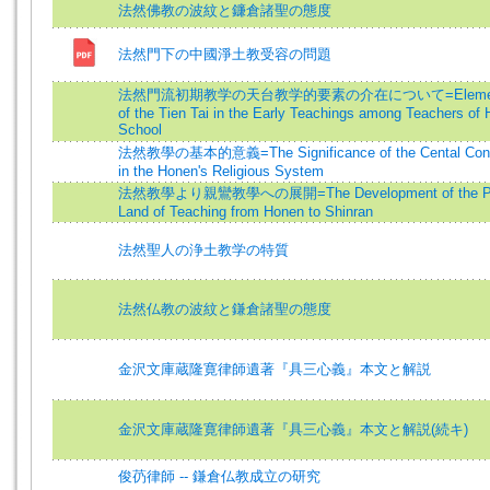
法然佛教の波紋と鐮倉諸聖の態度
法然門下の中國淨土教受容の問題
法然門流初期教学の天台教学的要素の介在について=Elemen
of the Tien Tai in the Early Teachings among Teachers of
School
法然教學の基本的意義=The Significance of the Cental Con
in the Honen's Religious System
法然教學より親鸞教學への展開=The Development of the P
Land of Teaching from Honen to Shinran
法然聖人の浄土教学の特質
法然仏教の波紋と鎌倉諸聖の態度
金沢文庫蔵隆寛律師遺著『具三心義』本文と解説
金沢文庫蔵隆寛律師遺著『具三心義』本文と解説(続キ)
俊芿律師 -- 鎌倉仏教成立の研究