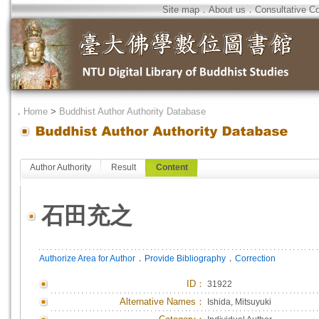
Site map
．
About us
．
Consultative C
．
Home
>
Buddhist Author Authority Database
Author Authority
Result
Content
石田充之
．
．
Authorize Area for Author
Provide Bibliography
Correction
ID
：
31922
Alternative Names：
Ishida, Mitsuyuki