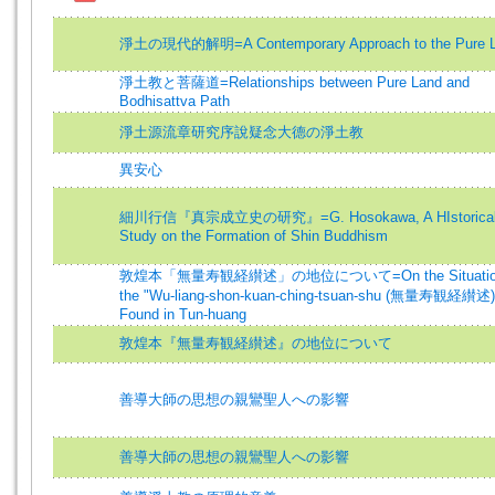
淨土の現代的解明=A Contemporary Approach to the Pure 
淨土教と菩薩道=Relationships between Pure Land and
Bodhisattva Path
淨土源流章研究序說疑念大德の淨土教
異安心
細川行信『真宗成立史の研究』=G. Hosokawa, A HIstorica
Study on the Formation of Shin Buddhism
敦煌本「無量寿観経纉述」の地位について=On the Situation
the "Wu-liang-shon-kuan-ching-tsuan-shu (無量寿観経纉述)
Found in Tun-huang
敦煌本『無量寿観経纉述』の地位について
善導大師の思想の親鸞聖人への影響
善導大師の思想の親鸞聖人への影響