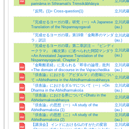
立川武蔵 =
parināma in Sthiramati's Triṃsikābhāsya
『反問』(1)= Cross-question(1)
立川武蔵 =
『完成せるヨーガの環』研究（一）=A Japanese
立川武蔵 (
Translation of the Nispannayogavali
(au.)
『完成せるヨーガの環』第19章「金剛界のマンダ
立川武蔵 (
ラ」訳註
(au.)
『完成せるヨーガの環』第二章訳注 -- 『ピンディ
立川武蔵 (
ークラマ』（略次第）に述べられた阿閦マンダラ
(au.)
=An Annotated Japanese Translation of the
Nispannayogavali, Chapter 2
『金剛般若経』に見られる「即非の論理」批判
立川武蔵 (
=The domain of discourse in the Vajracchedika
(au.)
『倶舎論』における「アビダルマ」の意味につい
立川武蔵 =
て =Abhidharma in the Abhidharmakosabhasya
『倶舎論』におけるダルマについて（一）=On
立川武蔵 (
Dharma in the Abhidharmakośa
(au.)
『倶舎論』における界について=Dhatu in the
立川武蔵 =
Abhidarmakosabhasya
『倶舎論』の思想（一）=A study of the
立川武蔵 (
Abhidharmakośa (1)
(au.)
『倶舎論』の思想（二）=A study of the
立川武蔵 (
Abhidharmakośa (2)
(au.)
【講演会】 インドにおける仏のすがたの変容
立川武蔵 (