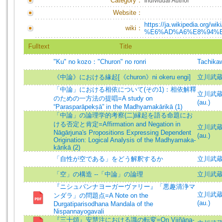
Category：
Individual Author
Website：
https://ja.wikipedia.o
wiki：
%E6%AD%A6%E8%94%
Fulltext
Title
"Ku" no kozo："Churon" no ronri
Tachika
《中論》における緣起[《churon》ni okeru engi]
立川武蔵 =
「中論」における相依について(その1)：相依解釋
立川武蔵 (
のための一方法の提唱=A study on
(au.)
“Parasparāpekṣā” in the Madhyamakārikā (1)
「中論」の論理学的考察(二)縁起を語る命題にお
ける否定と肯定=Affirmation and Negation in
立川武蔵
Nāgārjuna's Propositions Expressing Dependent
(au.)
Origination: Logical Analysis of the Madhyamaka-
kārikā (2)
「自性が空である」をどう解釈するか
立川武
「空」の構造 --「中論」の論理
立川武蔵=T
『ニシュパンナヨーガーヴァリー』「悪趣清浄マ
立川武蔵 (
ンダラ」の問題点=A Note on the
(au.)
Durgatiparisodhana Mandala of the
Nispannayogavali
『三十頌』安慧注における識の転変=On Vijñāna-