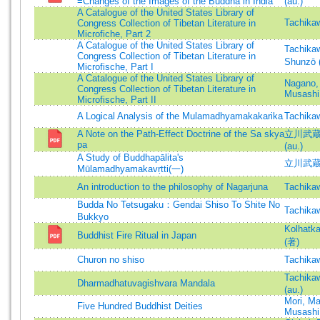
=Changes of the Images of the Buddha in India
(au.)
A Catalogue of the United States Library of
Tachika
Congress Collection of Tibetan Literature in
Microfiche, Part 2
A Catalogue of the United States Library of
Tachika
Congress Collection of Tibetan Literature in
Shunzō 
Microfische, Part I
A Catalogue of the United States Library of
Nagano,
Congress Collection of Tibetan Literature in
Musashi
Microfische, Part II
A Logical Analysis of the Mulamadhyamakakarika
Tachika
A Note on the Path-Effect Doctrine of the Sa skya
立川武蔵 (
pa
(au.)
A Study of Buddhapālita's
立川武蔵 =
Mūlamadhyamakavṛtti(一)
An introduction to the philosophy of Nagarjuna
Tachika
Budda No Tetsugaku：Gendai Shiso To Shite No
Tachika
Bukkyo
Kolhatka
Buddhist Fire Ritual in Japan
(著)
Churon no shiso
Tachika
Tachik
Dharmadhatuvagishvara Mandala
(au.)
Mori, M
Five Hundred Buddhist Deities
Musashi