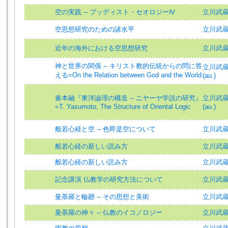
空の実践 -- ブッディスト・セオロジーⅣ
立川武
空思想研究のための諸水平
立川武蔵 
近年の海外における空思想研究
立川武
神と世界の関係 -- キリスト教的伝統からの問に答
立川武蔵 (
える=On the Relation between God and the World
(au.)
秦本融『東洋論理の構造 -- ニヤーヤ学説の研究』
立川武蔵 (
=T. Yasumoto, The Structure of Oriental Logic
(au.)
般若心経と空 -- 色即是空について
立川武
般若心経の新しい読み方
立川武
般若心経の新しい読み方
立川武蔵=T
記念講演 仏教学の研究方法について
立川武
曼荼羅と輪廻 -- その思想と美術
立川武
曼荼羅の神々 -- 仏教のイコノロジー
立川武