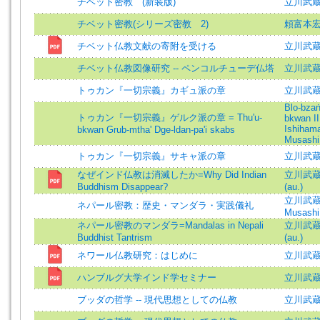
チベット密教 (新装版)
立川武
チベット密教(シリーズ密教 2)
頼富本
チベット仏教文献の寄附を受ける
立川武蔵 
チベット仏教図像研究 -- ペンコルチューデ仏塔
立川武
トゥカン『一切宗義』カギュ派の章
立川武
Blo-bzaṅ
トゥカン『一切宗義』ゲルク派の章 = Thu'u-
bkwan II
Ishiham
bkwan Grub-mtha' Dge-ldan-pa'i skabs
Musashi
トゥカン『一切宗義』サキャ派の章
立川武蔵 
なぜインド仏教は消滅したか=Why Did Indian
立川武蔵 (
Buddhism Disappear?
(au.)
立川武蔵 (
ネパール密教：歴史・マンダラ・実践儀礼
Musashi 
ネパール密教のマンダラ=Mandalas in Nepali
立川武蔵 (
Buddhist Tantrism
(au.)
ネワール仏教研究：はじめに
立川武蔵 
ハンブルグ大学インド学セミナー
立川武蔵 
ブッダの哲学 -- 現代思想としての仏教
立川武蔵=T