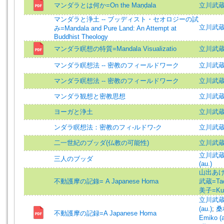
マンダラとは何か=On the Maṇḍala
立川武蔵 
マンダラと浄土 -- ブッディスト・セオロジーの試
立川武蔵=T
み=Mandala and Pure Land: An Attempt at
Buddhist Theology
マンダラ瞑想の特質=Mandala Visualizatio
立川武蔵 =
マンダラ瞑想法 -- 密教のフィールドワーク
立川武蔵=T
マンダラ瞑想法 -- 密教のフィールドワーク
立川武蔵=T
マンダラ観想と密教思想
立川武蔵 
ヨーガと浄土
立川武
ンダラ瞑想法：密教のフィ-ルドワ-ク
立川武蔵=T
二一世紀のブッダ(仏教の可能性)
立川武
立川武蔵 (
三人のブッダ
(au.)
山出あけみ
不動護摩の記錄= A Japanese Homa
武蔵=Tac
美子=Kuw
立川武蔵 (
(au.)
;
桑
不動護摩の記録=A Japanese Homa
Emiko (a