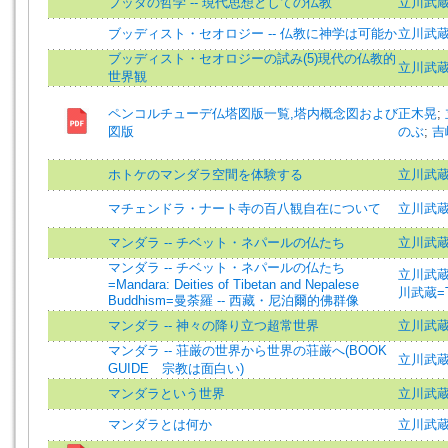
ブッダの哲学 -- 現代思想としての仏教
立川武
ブッディスト・セオロジー -- 仏教に神学は可能か
立川武蔵 =
ブッディスト・セオロジーの試み(5)現代の仏教的
立川武
世界観
ペンコルチューデ仏塔図版一覧,塔内概念図および
正木晃
;
図版
のぶ
;
吉
ホトケのマンダラ空間を体験する
立川武
マチェンドラ・ナート寺の百八観自在について
立川武
マンダラ -- チベット・ネパールの仏たち
立川武
マンダラ -- チベット・ネパールの仏たち
立川武蔵=T
=Mandara: Deities of Tibetan and Nepalese
川武蔵=Ta
Buddhism=曼荼羅 -- 西藏・尼泊爾的佛群像
マンダラ -- 神々の降り立つ超常世界
立川武
マンダラ -- 荘厳の世界から世界の荘厳へ(BOOK
立川武
GUIDE 宗教は面白い)
マンダラという世界
立川武
マンダラとは何か
立川武蔵 