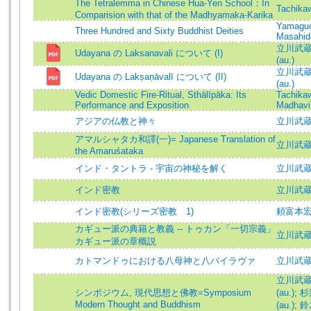
The Tetralemma in Chinese Hua-Yen School：In
Tachika
Comparision with that of the Madhyamaka-Karika
Yamaguc
Three Hundred and Sixty Buddhist Deities
Masahid
立川武蔵 (
Udayana の Laksanavali について (I)
(au.)
立川武蔵 (
Udayana の Lakṣaṇāvalī について (II)
(au.)
Vedic Domestic Fire-Ritual, Sthālīpāka: Its
Tachika
Performance and Exposition
Madhavi
アジアの仏教と神々
立川武蔵 
アマルシャタカ和譯(一)= Japanese Translation of
立川武蔵 =
the Amaruśataka
インド・タントラ - 宇宙の神秘を解く
立川武
インド密教
立川武
インド密教(シリーズ密教 1)
頼富本
カギュー派の典籍と教義 -- トゥカン「一切宗義」
立川武蔵 
カギュー派の章概説
カトマンドゥにおける八母神と八バイラヴァ
立川武
立川武蔵 (
シンポジウム, 現代思想と佛教=Symposium
(au.)
;
杉浦
Modern Thought and Buddhism
(au.)
;
鈴