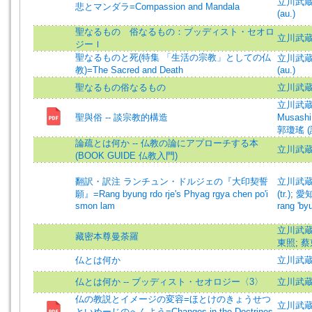
立川武蔵 (
悲とマンダラ=Compassion and Mandala
(au.)
聖なるもの 俗なるもの：ブッディスト・セオロ
立川武
ジーＩ
聖なるものと死(特集 「生活の宗教」としての仏
立川武蔵 (
教)=The Sacred and Death
(au.)
聖なるもの俗なるもの
立川武
立川武蔵 (
聖與俗 -- 談宗教的構造
Musashi 
郭瓊瑤 (譯)
論疏とは何か -- 仏教の論にアプローチする本
立川武
(BOOK GUIDE 仏教入門)
翻訳・訳注 ランチュン・ドルジェの『大印契誓
立川武蔵 (
願』=Rang byung rdo rje's Phyag rgya chen po'i
(tr.)
;
愛
smon lam
rang 'by
立川武蔵=T
藏密本尊曼荼羅
東照
;
蔡
仏とは何か
立川武
仏とは何か -- ブッディスト・セオロジー〈3〉
立川武
仏の教説とイメージの変容=ほとけのきょうせつ
立川武蔵 (
といめーじのへんよう=Changes in the Doctrines