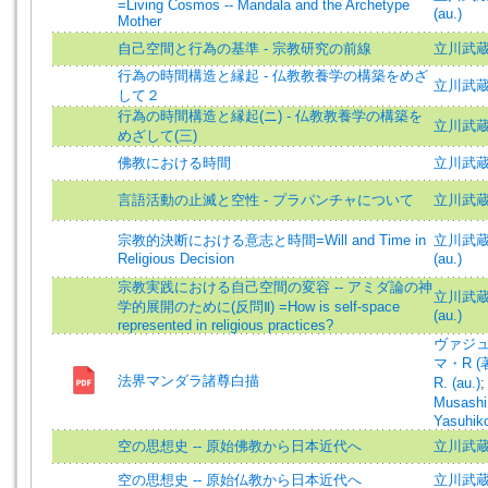
=Living Cosmos -- Mandala and the Archetype
(au.)
Mother
自己空間と行為の基準 - 宗教研究の前線
立川武
行為の時間構造と縁起 - 仏教教養学の構築をめざ
立川武
して２
行為の時間構造と縁起(ニ) - 仏教教養学の構築を
立川武
めざして(三)
佛教における時間
立川武蔵 =
言語活動の止滅と空性 - プラパンチャについて
立川武
宗教的決断における意志と時間=Will and Time in
立川武蔵 (
Religious Decision
(au.)
宗教実践における自己空間の変容 -- アミダ論の神
立川武蔵 (
学的展開のために(反問Ⅱ) =How is self-space
(au.)
represented in religious practices?
ヴァジュ
マ・R (著)
法界マンダラ諸尊白描
R. (au.)
Musash
Yasuhik
空の思想史 -- 原始佛教から日本近代へ
立川武蔵=T
空の思想史 -- 原始仏教から日本近代へ
立川武