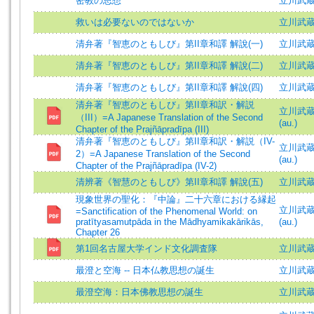
密教の思想
立川武
救いは必要ないのではないか
立川武
清弁著『智恵のともしび』第II章和譯 解說(一)
立川武蔵 =
清弁著『智恵のともしび』第II章和譯 解說(二)
立川武蔵 =
清弁著『智恵のともしび』第II章和譯 解說(四)
立川武蔵 =
清弁著『智恵のともしび』第II章和訳・解説
立川武蔵 (
（III）=A Japanese Translation of the Second
(au.)
Chapter of the Prajñāpradīpa (III)
清弁著『智恵のともしび』第II章和訳・解説（IV-
立川武蔵 (
2）=A Japanese Translation of the Second
(au.)
Chapter of the Prajñāpradīpa (IV-2)
清辨著《智慧のともしび》第II章和譯 解說(五)
立川武蔵 =
現象世界の聖化：『中論』二十六章における縁起
立川武蔵 (
=Sanctification of the Phenomenal World: on
pratītyasamutpāda in the Mādhyamikakārikās,
(au.)
Chapter 26
第1回名古屋大学インド文化調査隊
立川武蔵 
最澄と空海 -- 日本仏教思想の誕生
立川武
最澄空海：日本佛教思想の誕生
立川武蔵=T