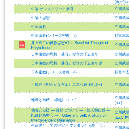
(著)=Yam
中論 サンスクリット索引
立川武
中論の思想
立川武蔵 
中国密教
立川武
中国密教(シリーズ密教 3)
頼富本
井上圓了の佛教思想=The Buddhist Thought of
立川武蔵 =
Enryo Inoue
日本佛教の思想：受容と變容の千五百年
立川武蔵=T
日本佛教の思想：受容と變容の千五百年史
立川武蔵=T
日本密教(シリーズ密教 4)
頼富本
月稱註《明らかな言葉》二章和譯 解說(一)
立川武蔵 =
立川武蔵 (
他者と自己 -- 縁起について
(au.)
他者と自己 — 縁起について — =他人和自我 —
立川武蔵 (
以緣起為中心 — =Other and Self: A Study on
(au.)
;
林
Interdependent Origination
生命体としての宇宙 -- マンダラと元型「母」
立川武蔵 (