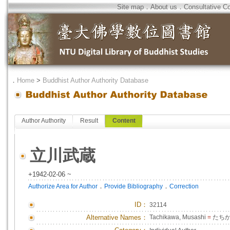
Site map
．
About us
．
Consultative C
．
Home
>
Buddhist Author Authority Database
Author Authority
Result
Content
立川武蔵
+1942-02-06 ~
．
．
Authorize Area for Author
Provide Bibliography
Correction
ID
：
32114
Alternative Names：
Tachikawa, Musashi
=
たち