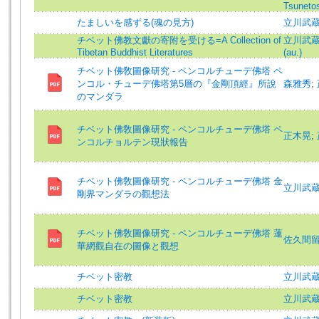
Tsunetos
たましいを感ずる(魂の見方)
立川武
チベット佛教文獻の寄附を受ける=A Collection of
立川武蔵 (
Tibetan Buddhist Literatures
(au.)
チベット佛敎圖像研究 - ペンコルチューデ佛塔 ペ
ンコル・チューデ佛塔第5層の『金剛頂經』所說
森雅秀
;
のマンダラ
チベット佛敎圖像研究 - ペンコルチューデ佛塔 ペ
正木晃
;
ンコルチョルテン現狀報告
チベット佛敎圖像研究 - ペンコルチューデ佛塔 金
立川武
剛界マンダラの觀想法
チベット佛敎圖像研究 - ペンコルチューデ佛塔 蓮
佐久間
華網觀自在の圖像と觀想
チベット密教
立川武
チベット密教
立川武