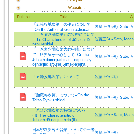
Category：
Website：
Fulltext
Title
Au
「五輪投地次第」の作者について
佐藤正伸 (著)=Sato, Mas
=On the Author of Gorintochsidai
『十八道念誦次第』の特徴について
佐藤正伸 =Sato, Masa
=The Characteristic of Jūhachidō-
nenju-shidai
『十八道念誦次第大師中院』につい
て - 結界法を中心として=On the
佐藤正伸 (著)=Sato, Mas
Juhachidonenjushidai -- especially
centering around Sīma-bandha
『五輪投地次第』について
佐藤正伸 (著)
『胎藏略次第』について=On the
佐藤正伸 (著)=Sato, Mas
Taizo Ryaku-shidai
十八道念誦次第の特徴について
佐藤正伸 =Sato, Masa
(II)=The Characteristic of
Juhachidō-nenju-shidai(II)
日本密教受容の背景についての一考
佐藤正伸 (著)