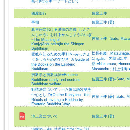
察--浄行をキーワードとして
四度加行
佐藤正伸
事相
佐藤正伸 (著)
真言宗における灌頂の意義=しんご
んしゅうにおけるかんじょうのいぎ
佐藤正伸 =Sato, Masa
=The Meaning of
Kanjy(Abhi.seka)in the Shingon
Buddhism
松長有慶 =Matsunaga,
密教を知るための手引き=みっきょ
Chigaku
;
岩崎日出男 =Iw
うをしるためのてびき=A Guide of
然 =Nakamura, Honn
the Books on the Esoteric
Buddhism
Masanobu
;
村上保寿 =Mu
密教学と密教福祉=Esoteric
佐藤正伸 (著)=Sato, Mas
Buddhism study and esoteric
Buddhism welfare
勧請法について : 十八道念誦次第を
中心として=On the Kanjyoho : the
佐藤正伸 (著)=Sato, Mas
Rituals of Inviting a Buddha by
Esoteric Buddhist Way
浄三業について
佐藤正伸 (著)
浄厳の一座行法理解について-『別