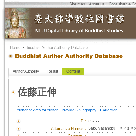
Site map
．
About us
．
Consultative C
．
Home
>
Buddhist Author Authority Database
Author Authority
Result
Content
佐藤正伸
．
．
Authorize Area for Author
Provide Bibliography
Correction
ID
：
35266
Alternative Names：
Sato, Masanobu
=
さとまさ