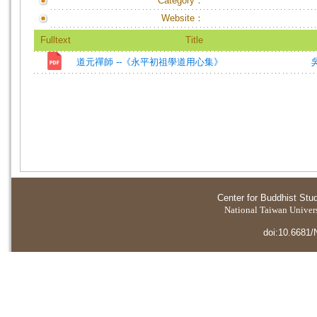
Category：
Website：
Fulltext
Title
道元禪師 --《永平初祖學道用心集》
Center for Buddhist Stu
National Taiwan Universi
doi:10.6681