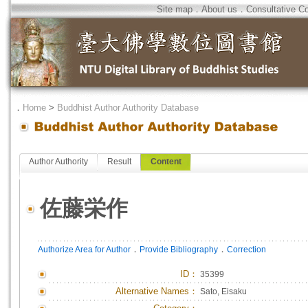
Site map
．
About us
．
Consultative C
．
Home
>
Buddhist Author Authority Database
Author Authority
Result
Content
佐藤栄作
．
．
Authorize Area for Author
Provide Bibliography
Correction
ID
：
35399
Alternative Names：
Sato, Eisaku