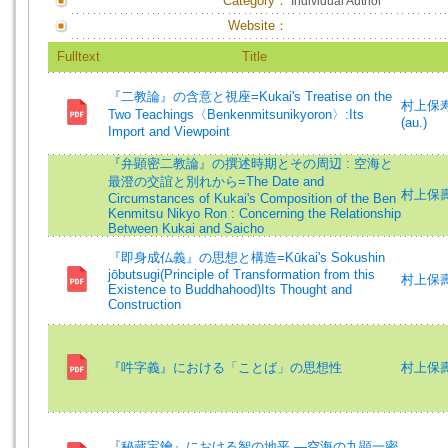
Category：
Individual Author
Website：
Fulltext
Title
『二教論』の含意と視座=Kukai's Treatise on the
村上保寿 (
Two Teachings〈Benkenmitsunikyoron〉:Its
(au.)
Import and Viewpoint
『弁顕密二教論』の撰述時期とその周辺 : 空海と
最澄の交誼と別れから=The Date and
村上保
Circumstances of Kukai's Composition of the Ben
Kenmitsu Nikyo Ron : Concerning the Relationship
Between Kukai and Saicho
『即身成仏義』の思想と構造=Kūkai's Sokushin
jōbutsugi(Principle of Transformation from this
村上保壽
Existence to Buddhahood)Its Thought and
Construction
『吽字義』における「ことば」の思想性
村上保壽
『秘蔵宝鑰』における智の地平 ―空海の九顕一密