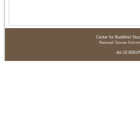
Center for Buddhist Stu
National Taiwan Universi
doi:10.6681