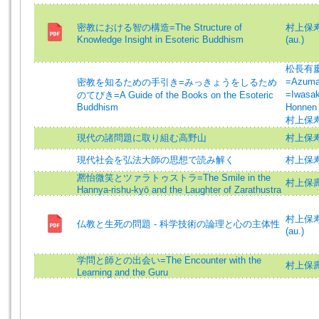
密教における智の構造=The Structure of
村上保寿 (
Knowledge Insight in Esoteric Buddhism
(au.)
松長有慶 =
=Azuma
密教を知るための手引き=みっきょうをしるため
=Iwasak
のてびき=A Guide of the Books on the Esoteric
Buddhism
Honne
村上保寿 =
現代の諸問題に取り組む高野山
村上保
現代社会を弘法大師の思想で読み解く
村上保
凞怡微笑とツァラトゥストラ=The Smile in the
村上保壽 =
Hannya-rishu-kyō and the Laughter of Zarathustra
村上保寿 (
仏教と生死の問題 - 科学技術の論理と心の主体性
(au.)
学問と師との出会い=The Encounter with the
村上保壽 =
Learning and the Guru