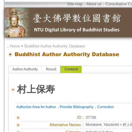
Site map
．
About us
．
Consultative C
．
Home
>
Buddhist Author Authority Database
Author Authority
Result
Content
村上保寿
．
．
Authorize Area for Author
Provide Bibliography
Correction
ID
：
37736
Alternative Names：
Murakami, Yasutoshi
=
村上