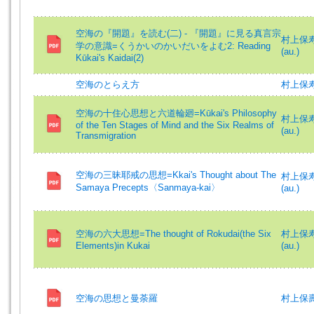
空海の『開題』を読む(二) - 『開題』に見る真言宗
村上保寿 (
学の意識=くうかいのかいだいをよむ2: Reading
(au.)
Kūkai's Kaidai(2)
空海のとらえ方
村上保
空海の十住心思想と六道輪廻=Kūkai's Philosophy
村上保寿 (
of the Ten Stages of Mind and the Six Realms of
(au.)
Transmigration
空海の三昧耶戒の思想=Kkai's Thought about The
村上保寿 (
Samaya Precepts〈Sanmaya-kai〉
(au.)
空海の六大思想=The thought of Rokudai(the Six
村上保寿 (
Elements)in Kukai
(au.)
空海の思想と曼荼羅
村上保壽