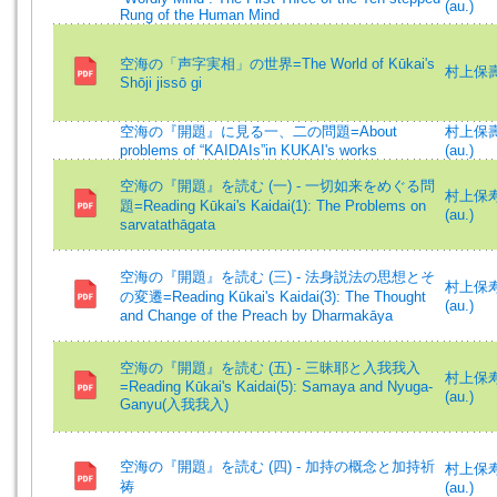
(au.)
Rung of the Human Mind
空海の「声字実相」の世界=The World of Kūkai's
村上保壽
Shōji jissō gi
空海の『開題』に見る一、二の問題=About
村上保壽 (
problems of “KAIDAIs”in KUKAI's works
(au.)
空海の『開題』を読む (一) - 一切如来をめぐる問
村上保寿 (
題=Reading Kūkai's Kaidai(1): The Problems on
(au.)
sarvatathāgata
空海の『開題』を読む (三) - 法身説法の思想とそ
村上保寿 (
の変遷=Reading Kūkai's Kaidai(3): The Thought
(au.)
and Change of the Preach by Dharmakāya
空海の『開題』を読む (五) - 三昧耶と入我我入
村上保寿 (
=Reading Kūkai's Kaidai(5): Samaya and Nyuga-
(au.)
Ganyu(入我我入)
空海の『開題』を読む (四) - 加持の概念と加持祈
村上保寿 (
祷
(au.)