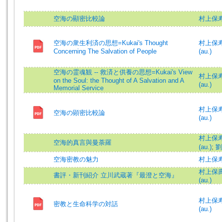
空海の顯密比較論
村上保
空海の衆生利済の思想=Kukai's Thought
村上保寿 (
Concerning The Salvation of People
(au.)
空海の霊魂観 -- 救済と供養の思想=Kukai's View
村上保寿 (
on the Soul: the Thought of A Salvation and A
(au.)
Memorial Service
村上保寿 (
空海の顕密比較論
(au.)
村上保寿 (
空海的真言與曼荼羅
(au.)
;
劉
空海密教の魅力
村上保
村上保壽 (
書評・新刊紹介 立川武蔵著『最澄と空海』
(au.)
村上保寿 (
密教と生命科学の対話
(au.)