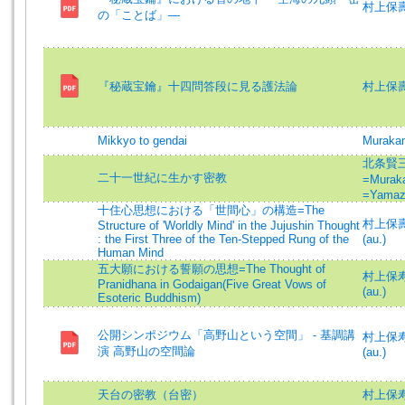
村上保壽
の「ことば」―
『秘蔵宝鑰』十四問答段に見る護法論
村上保壽
Mikkyo to gendai
Murakam
北条賢三=
二十一世紀に生かす密教
=Muraka
=Yamaza
十住心思想における「世間心」の構造=The
村上保壽 (
Structure of 'Worldly Mind' in the Jujushin Thought
: the First Three of the Ten-Stepped Rung of the
(au.)
Human Mind
五大願における誓願の思想=The Thought of
村上保寿 (
Pranidhana in Godaigan(Five Great Vows of
(au.)
Esoteric Buddhism)
公開シンポジウム「高野山という空間」 - 基調講
村上保寿 (
演 高野山の空間論
(au.)
天台の密教（台密）
村上保寿