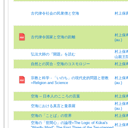
古代律令社会の民衆僧と空海
村上保壽
村上保寿 (
古代律令国家と空海の距離
(au.)
村上保寿 =
弘法大師の『開題』を読む
山親王
自然との冥合 - 空海のコスモロジー
村上保寿
宗教と科学 - 「いのち」の現代史的問題と密教
村上保寿 (
=Religion and Science
(au.)
空海 -- 日本人のこころの言葉
村上保
村上保寿 (
空海における真言と曼荼羅
(au.)
空海の「ことば」の世界
村上保
空海の「世間心」の論理=The Logic of Kūkai's
村上保寿 (
”Wordly Mind”: The First Three of the Ten-stepped