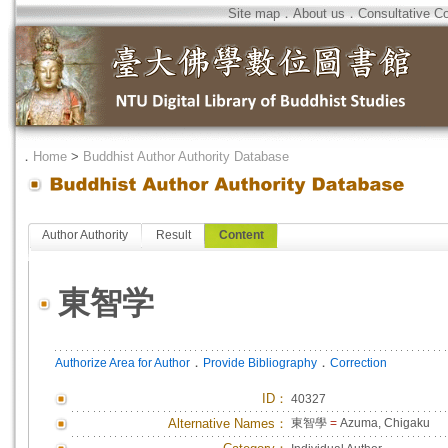
Site map
．
About us
．
Consultative C
．
Home
>
Buddhist Author Authority Database
Author Authority
Result
Content
東智学
．
．
Authorize Area for Author
Provide Bibliography
Correction
ID
：
40327
Alternative Names：
東智學
=
Azuma, Chigaku