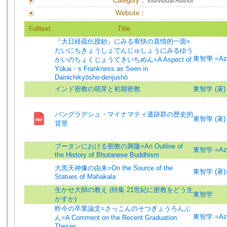
Category：
Individual Author
Website：
Fulltext
Title
『大日経疏伝授鈔』にみる宥快の直情的一面=
だいにちきょうしょでんじゅしょうにみるゆう
東智學 =Azu
かいのちょくじょうてきいちめん=A Aspect of
Yūkai・s Frankness as Seen in
Dainichikyōsho-denjushō
インド密教の萌芽と初期密教
東智学 (著)
バングラデシュ・マイナマティ遺跡群の歴史的
東智學 (著)
背景
ブータンにおける密教の興隆=An Outline of
東智学 =Azu
the History of Bhutanese Buddhism
大黒天神像の由来=On the Source of the
東智学 (著)=A
Statues of Mahakala
生かせ大師の教え (特集 21世紀に密教をどう生
東智学
かすか)
昨今の卒業論文=さっこんのそつぎょうろんぶ
東智学 =Azu
ん=A Comment on the Recent Graduation
Theses