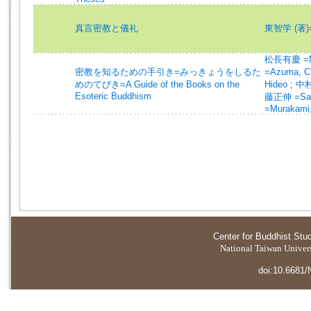
真言密教と儀礼
東智学 (著)=A
松長有慶 =Ma
密教を知るための手引き=みっきょうをしるた
=Azuma, C
めのてびき=A Guide of the Books on the
Hideo
;
中村
Esoteric Buddhism
藤正伸 =Sat
=Murakami,
Center for Buddhist Stu
National Taiwan Universi
doi:10.6681