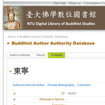
Site map
．
About us
．
Consultative C
．
Home
>
Buddhist Author Authority Database
Author Authority
Result
Content
東寧
．
．
Authorize Area for Author
Provide Bibliography
Correction
ID
：
40337
Alternative Names：