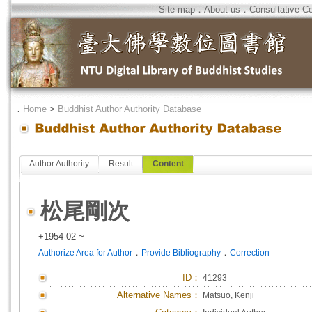
Site map
．
About us
．
Consultative C
．
Home
>
Buddhist Author Authority Database
Author Authority
Result
Content
松尾剛次
+1954-02 ~
．
．
Authorize Area for Author
Provide Bibliography
Correction
ID
：
41293
Alternative Names：
Matsuo, Kenji