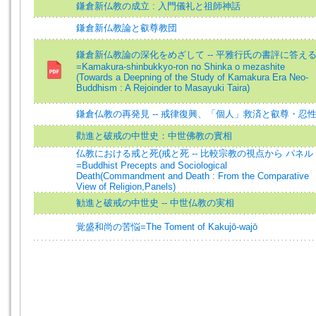
鎌倉新仏教の成立 : 入門儀礼と祖師神話
鎌倉新仏教論と叡尊教団
鎌倉新仏教論の深化をめざして -- 平雅行氏の書評に答え
=Kamakura-shinbukkyo-ron no Shinka o mezashite
(Towards a Deepning of the Study of Kamakura Era Neo-
Buddhism : A Rejoinder to Masayuki Taira)
鎌倉仏教の再発見 -- 戒律復興、「個人」救済と叡尊・忍
勸進と破戒の中世史：中世佛教の實相
仏教における戒と死(戒と死 -- 比較宗教の視点から パネル
=Buddhist Precepts and Sociological
Death(Commandment and Death : From the Comparative
View of Religion,Panels)
勧進と破戒の中世史 -- 中世仏教の実相
覚盛和尚の苦悩=The Toment of Kakujō-wajō