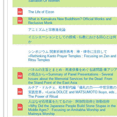
Salvation Of Women
The Life of Eizon
What is Kamakura New Buddhism? Official Monks and
Reclusive Monk
アニミズムと宗教進化論
イニシエーションとしての授戒 - 仏教における回心とは何
か
シンポジウム 関東祈祷所再考 : 禅・律寺に注目して
=Rethinking Kanto Prayer Temples : Focusing on Zen and
Ritsu Temples
パネルの主旨とまとめ - 死者供養をめぐる諸問題-東アジ
の視点から-=Summary of Panel Presentations - Several
Issues about the Memorial Services for the Dead: From
the Stand Point of the East Asia
ルチア・ドルチェ、松本郁代編『儀礼の力――中世宗教の
実践世界』=Lucia DOLCE and MATSUMOTO Ikuyo, eds.,
The Power of Ritual
人はなぜ石塔墓をたてるのか : 阿弥陀信仰と弥勒信仰
=Why Did the Japanese People Build Stone Stupas in the
Middle Ages? : Focusing on Amitabha Worship and
Maitreya Worship