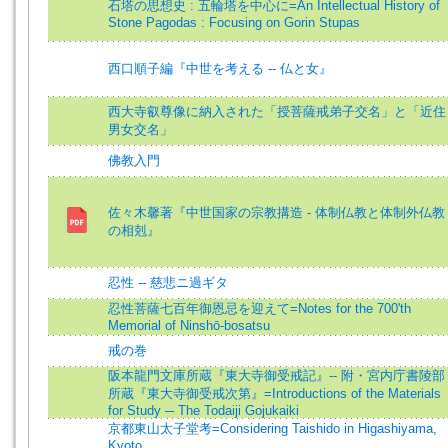
石塔の思想史 : 五輪塔を中心に=An Intellectual History of
Stone Pagodas : Focusing on Gorin Stupas
西口順子編『中世を考える -- 仏と女』
西大寺叡尊像に納入された「授菩薩戒弟子交名」と「近住
男女交名」
佛教入門
佐々木馨著『中世国家の宗教搆造 - 体制仏教と体制外仏教
の相剋』
忍性 -- 慈悲ニ過ギタ
忍性菩薩七百年御恩忌を迎えて=Notes for the 700'th
Memorial of Ninshō-bosatsu
戒の巻
阪本龍門文庫所蔵『東大寺御受戒記』-- 附・宮内庁書陵部
所蔵『東大寺御受戒次第』=Introductions of the Materials
for Study ─ The Todaiji Gojukaiki
京都東山太子堂考=Considering Taishido in Higashiyama,
Kyoto