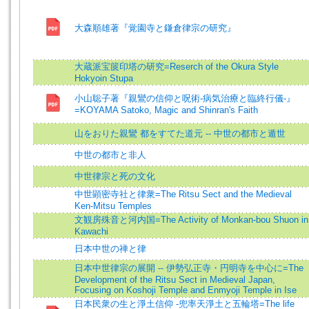
大森順雄著『覚園寺と鎌倉律宗の研究』
大蔵派宝篋印塔の研究=Reserch of the Okura Style
Hokyoin Stupa
小山聡子著『親鸞の信仰と呪術-病気治療と臨終行儀-』
=KOYAMA Satoko, Magic and Shinran's Faith
山をおりた親鸞 都をすてた道元 -- 中世の都市と遁世
中世の都市と非人
中世律宗と死の文化
中世顕密寺社と律衆=The Ritsu Sect and the Medieval
Ken-Mitsu Temples
文観房殊音と河内国=The Activity of Monkan-bou Shuon in
Kawachi
日本中世の禅と律
日本中世律宗の展開 -- 伊勢弘正寺・円明寺を中心に=The
Development of the Ritsu Sect in Medieval Japan,
Focusing on Koshoji Temple and Enmyoji Temple in Ise
日本民衆の生と淨土信仰 -兜率天淨土と五輪塔=The life