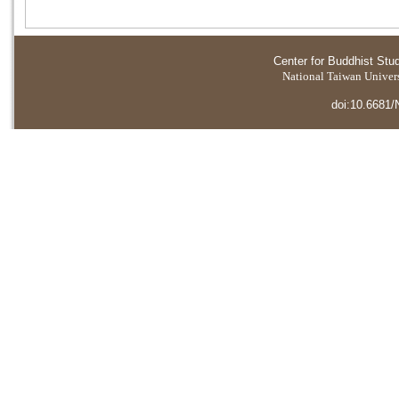
Center for Buddhist Stu
National Taiwan Universi
doi:10.6681