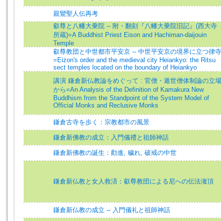
親鸞聖人伝再考
叡尊と八幡大乗院 -- 附・翻刻『八幡大乗院旧記』(西大寺
所蔵)=A Buddhist Priest Eison and Hachiman-daijouin
Temple
叡尊教団と中世都市平安京 -- 中世平安京の境界に立つ律
=Eizon's order and the medieval city Heiankyo: the Ritsu
sect temples located on the boundary of Heiankyo
講演 鎌倉新仏教論をめぐって : 官僧・遁世僧体制論の立
から=An Analysis of the Definition of Kamakura New
Buddhism from the Standpoint of the System Model of
Official Monks and Reclusive Monks
鎌倉古寺を歩く：宗教都市の風景
鎌倉新佛教の成立：入門儀禮と祖師神話
鎌倉新佛教の誕生：勸進, 穢れ, 破戒の中世
鎌倉新仏教と女人救済：叡尊教団による尼への伝法潅頂
鎌倉新仏教の成立 -- 入門儀礼と祖師神話