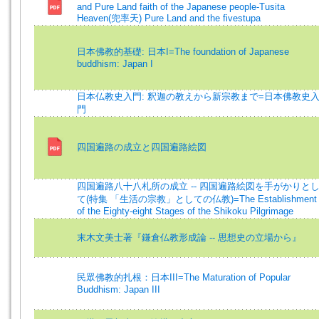
and Pure Land faith of the Japanese people-Tusita
Heaven(兜率天) Pure Land and the fivestupa
日本佛教的基礎: 日本I=The foundation of Japanese
buddhism: Japan I
日本仏教史入門: 釈迦の教えから新宗教まで=日本佛教史
門
四国遍路の成立と四国遍路絵図
四国遍路八十八札所の成立 -- 四国遍路絵図を手がかりと
て(特集 「生活の宗教」としての仏教)=The Establishment
of the Eighty-eight Stages of the Shikoku Pilgrimage
末木文美士著『鎌倉仏教形成論 -- 思想史の立場から』
民眾佛教的扎根：日本III=The Maturation of Popular
Buddhism: Japan III