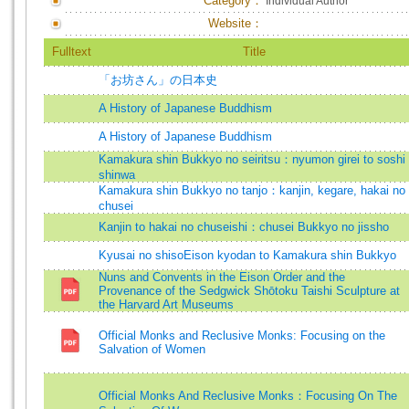
Category：
Individual Author
Website：
Fulltext
Title
「お坊さん」の日本史
A History of Japanese Buddhism
A History of Japanese Buddhism
Kamakura shin Bukkyo no seiritsu：nyumon girei to soshi
shinwa
Kamakura shin Bukkyo no tanjo：kanjin, kegare, hakai no
chusei
Kanjin to hakai no chuseishi：chusei Bukkyo no jissho
Kyusai no shisoEison kyodan to Kamakura shin Bukkyo
Nuns and Convents in the Eison Order and the
Provenance of the Sedgwick Shōtoku Taishi Sculpture at
the Harvard Art Museums
Official Monks and Reclusive Monks: Focusing on the
Salvation of Women
Official Monks And Reclusive Monks：Focusing On The