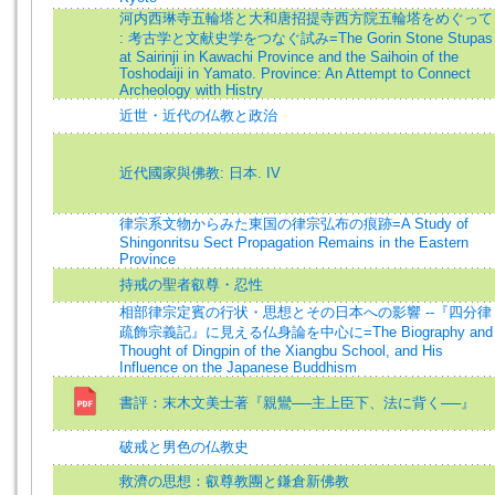
河内西琳寺五輪塔と大和唐招提寺西方院五輪塔をめぐって
: 考古学と文献史学をつなぐ試み=The Gorin Stone Stupas
at Sairinji in Kawachi Province and the Saihoin of the
Toshodaiji in Yamato. Province: An Attempt to Connect
Archeology with Histry
近世・近代の仏教と政治
近代國家與佛教: 日本. IV
律宗系文物からみた東国の律宗弘布の痕跡=A Study of
Shingonritsu Sect Propagation Remains in the Eastern
Province
持戒の聖者叡尊・忍性
相部律宗定賓の行状・思想とその日本への影響 --『四分律
疏飾宗義記』に見える仏身論を中心に=The Biography and
Thought of Dingpin of the Xiangbu School, and His
Influence on the Japanese Buddhism
書評：末木文美士著『親鸞──主上臣下、法に背く──』
破戒と男色の仏教史
救濟の思想：叡尊教團と鎌倉新佛教