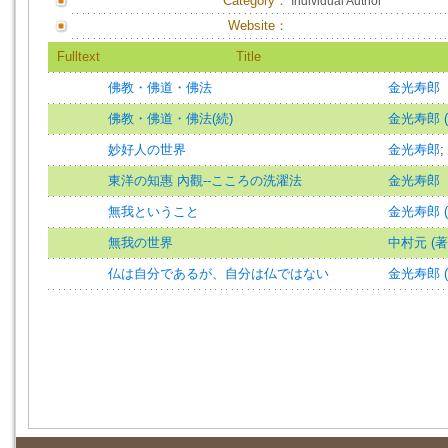
Category：
Individual Author
Website：
Fulltext
Title
佛教・佛道・佛法
金光寿郎
佛教・佛道・佛法(続)
金光寿郎 (
妙好人の世界
金光寿郎
;
東洋の知惠 內觀--こころの洗濯法
金光寿郎
無我ということ
金光寿郎 (
無我の世界
中村元 (著
仏は自分であるが、自分は仏ではない
金光寿郎 (