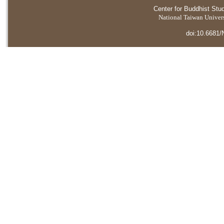
Center for Buddhist Stu
National Taiwan Universi
doi:10.6681