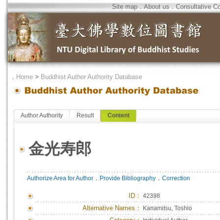
Site map
．
About us
．
Consultative C
．
Home
>
Buddhist Author Authority Database
Author Authority
Result
Content
金光寿郎
．
．
Authorize Area for Author
Provide Bibliography
Correction
ID
：
42398
Alternative Names：
Kanamitsu, Toshio