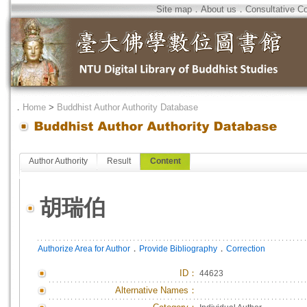
Site map
．
About us
．
Consultative C
．
Home
>
Buddhist Author Authority Database
Author Authority
Result
Content
胡瑞伯
．
．
Authorize Area for Author
Provide Bibliography
Correction
ID
：
44623
Alternative Names：