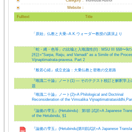
Category：
Individual Author
Website：
Fulltext
Title
「原始」仏教と大乗--A.K.ウォーダー教授の講演より
「蛇・縄・色等」の比喩と入唯識性(II) : MSU III §§8〜
評註="Sarpa, Raiju, and Varnadi" as a Simile of the Proces
Vijnaptimatrata-pravesa. Part 2
『般若心経』成立史論：大乗仏教と密教の交差路
『唯識二十論』ノート(1) — そのテクスト校訂と解釈学上
題
『唯識二十論』ノート(2)=A Philological and Doctrinal
Reconsideration of the Vimsalika Vijnaptimatratasiddhi,Par
『論拠の雫玉』(Hetubindu) : 第I節 試訳=A Japanese Transl
of the Hetubindu, §1
『論拠の雫玉』(Hetubindu)第II節試訳=A Japanese Translati