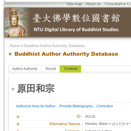
Site map
．
About us
．
Consultative C
．
Home
>
Buddhist Author Authority Database
Author Authority
Result
Content
原田和宗
．
．
Authorize Area for Author
Provide Bibliography
Correction
ID
：
45126
Alternative Names：
Harada, Waso
=
はらだわそ