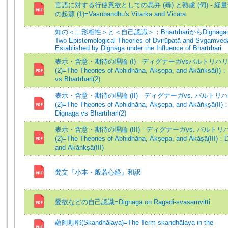
言語に対する行使意欲としての思弁 (尋) と熟慮 (伺) - 経
の起源 (1)=Vasubandhu's Vitarka and Vicāra
知の＜二形相性＞と＜自己認識＞：BhartṛhariからDignāga
Two Epistemological Theories of Dvirūpatā and Svgamved
Established by Dignāga under the Influence of Bhartṛhari
表示・含意・期待の理論 (I) - ディグナーガvsバルトリハ
(2)=The Theories of Abhidhāna, Ākṣepa, and Ākāṅksā(Ⅰ)
vs Bhartrhari(2)
表示・含意・期待の理論 (II) - ディグナーガvs. バルトリ
(2)=The Theories of Abhidhāna, Ākṣepa, and Ākāṅkṣā(II)
Dignāga vs Bhartrhari(2)
表示・含意・期待の理論 (III) - ディグナーガvs. バルトリ
(2)=The Theories of Abhidhāna, Ākṣepa, and Ākāṣā(III)：
and Ākāṅkṣā(III)
梵文『小本・般若心経』和訳
愛欲などの自己認識=Dignaga on Ragadi-svasamvitti
蘊阿頼耶(Skandhālaya)=The Term skandhālaya in the