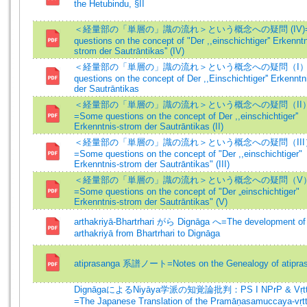
the Hetubindu, §II
＜経量部の「単層の」識の流れ＞という概念への疑問 (IV)=
questions on the concept of "Der ,,einschichtiger'' Erkenntn
strom der Sautrāntikas'' (IV)
＜経量部の「単層の」識の流れ＞という概念への疑問（I）=
questions on the concept of Der ,,Einschichtiger'' Erkenntn
der Sautrāntikas
＜経量部の「単層の」識の流れ＞という概念への疑問（II
=Some questions on the concept of Der ,,einschichtiger''
Erkenntnis-strom der Sautrāntikas (II)
＜経量部の「単層の」識の流れ＞という概念への疑問（III
=Some questions on the concept of "Der ,,einschichtiger"
Erkenntnis-strom der Sautrāntikas" (III)
＜経量部の「単層の」識の流れ＞という概念への疑問（V
=Some questions on the concept of "Der „einschichtiger"
Erkenntnis-strom der Sautrāntikas" (V)
arthakriyā-Bhartrhari がら Dignāga へ=The development of
arthakriyā from Bhartrhari to Dignāga
atiprasanga 系譜ノート=Notes on the Genealogy of atipra
DignāgaによるNiyāya学派の知覚論批判：PS I NPrP & Vṛ
=The Japanese Translation of the Pramāṇasamuccaya-vṛtt