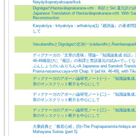
Naiyāyikapratyakṣaparīkṣā
DignāgaのHastavālaprakaraṇa-vṛtti：和訳とSkt.還元訳の
Japanese Translation of Hastavālaprakaraṇa-vṛtti: With Sa
Reconstruction
Karyakriya・krtyakriya・arthakriya(1)『廻諍論』の著
して
VasubandhuとDignāgaの交渉(一)vādavidhiとĀlambanapar
ディグナーガの「文章の意味」理論--『知識論集成 自註』第
46-49偈並びに『複註』の和譯と梵語還元の試み=でぃぐ
ぶんしょうのいみりろん=A Japanese and Sanskrit Translat
Prama-nasamuccaya-vrtti Chap. V (ad kk. 46-49), with Tik
ディグナーガのアポーハ論研究ノート(一) -- 『知識論集
章のサンスクリット断片を中心にして
ディグナーガのアポーハ論研究ノート(二) -- 『知識論集
章のサンスクリット断片を中心にして
ディグナーガのアポーハ論研究ノート(三) -- 『知識論集
章のサンスクリット断片を中心にして
大乗経典と「般若心経」(5)=The Prajnaparamita-hrdaya an
Mahayana Sutras (part 5)