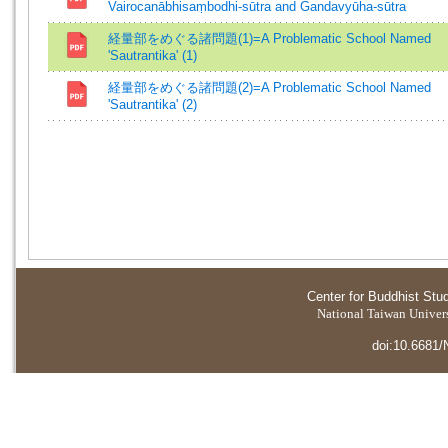
Vairocanābhisaṃbodhi-sūtra and Gandavyūha-sūtra
経量部をめぐる諸問題(1)=A Problematic School Named
'Sautrantika' (1)
経量部をめぐる諸問題(2)=A Problematic School Named
'Sautrantika' (2)
Center for Buddhist Stu
National Taiwan Universi
doi:10.6681