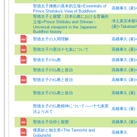
聖德太子佛教の基本的立場=Essentials of
高橋事久 (著)=Tak
Prince Shotoku's View of Buddhism
聖徳太子と親鸞：日本仏教における普遍的
浄土真宗本願
立場=Prince Shōtoku and Shinran：
(著)=Takahashi
Universal viewpoint in the Japanese
Buddhist history
聖徳太子の人間理解
高橋事久 (著)=Tak
聖徳太子の憲法十七条について
高橋事久 (著)=Tak
聖徳太子の仏教
高橋事久 (著)=Tak
聖徳太子の仏教と政治
高橋事久 (著)=Tak
聖徳太子の仏教と政治
高橋事久 (著)=Tak
聖徳太子の仏教と政治
高橋事久 (著)
聖徳太子の仏教精神について――十七条憲
高橋事久 (著)
法よりみて
聖徳太子信仰と親鸞
高橋事久 (著)=Tak
嘆異鈔と御文章=The Tannishō and
高橋事久
Gobunshō