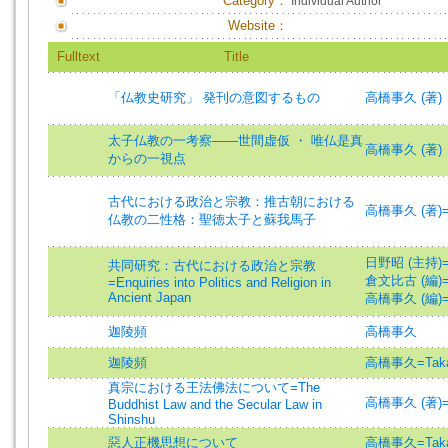
Category：
Individual Author
Website：
Fulltext
Title
「仏教史研究」 発刊の意図するもの
高橋事久 (著)
太子仏教の一考察――世間虚仮 ・ 唯仏是真
高橋事久 (著)
からの一視点
古代における政治と宗教：推古朝における
高橋事久 (著)=Tak
仏教の二性格：聖徳太子と蘇我馬子
日野昭 (主持)=Hin
共同研究：古代における政治と宗教
倉文比古 (編)=Ma
=Enquiries into Politics and Religion in
Ancient Japan
高橋事久 (編)=Tak
迦陵頻
高橋事久
迦陵頻
高橋事久=Takaha
真宗における王法佛法について=The
高橋事久 (著)=Tak
Buddhist Law and the Secular Law in
Shinshu
惡人正機思想について
高橋事久=Takaha