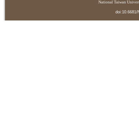
National Taiwan Universi
doi:10.6681