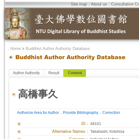
Site map
．
About us
．
Consultative C
．
Home
>
Buddhist Author Authority Database
Author Authority
Result
Content
高橋事久
．
．
Authorize Area for Author
Provide Bibliography
Correction
ID
：
48101
Alternative Names：
Takahashi, Kotohisa