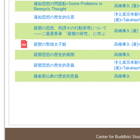
蓮如思想の問題點=Some Problems in
高橋事久 (著)=Tak
Rennyo's Thought
浄土真宗本願
蓮如思想の歴史的位置
(著)=Takahashi
親鸞の思想、所謂その行動原理について
高橋事久 (著)
――二葉憲香著 「親鸞の研究」 に学ぶ
親鸞の聖徳太子観
高橋事久 (著)=Tak
親鸞思想の歴史的展開
高橋事久
浄土真宗本願
親鸞思想の歴史的意義
(著)=Takahashi
鎌倉新仏教の歴史的意義
高橋事久
Center for Buddhist Stu