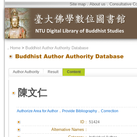
Site map
．
About us
．
Consultative C
．
Home
>
Buddhist Author Authority Database
Author Authority
Result
Content
陳文仁
．
．
Authorize Area for Author
Provide Bibliography
Correction
ID
：
51424
Alternative Names：