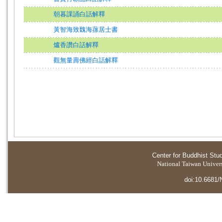
朝暮課誦白話解釋
黃智海致魏海蓀居士書
爐香讚白話解釋
觀無量壽佛經白話解釋
Center for Buddhist Stu
National Taiwan Universi
doi:10.6681