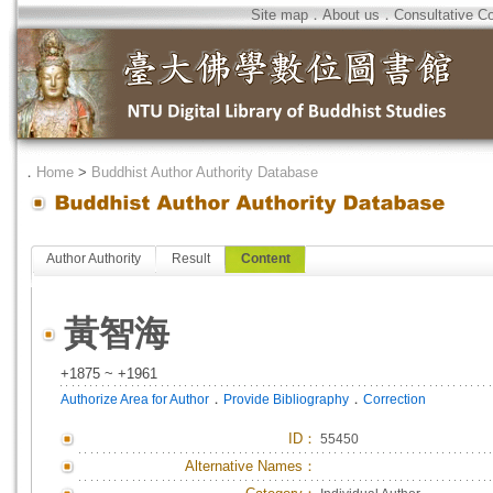
Site map
．
About us
．
Consultative C
．
Home
>
Buddhist Author Authority Database
Author Authority
Result
Content
黃智海
+1875 ~ +1961
．
．
Authorize Area for Author
Provide Bibliography
Correction
ID
：
55450
Alternative Names：