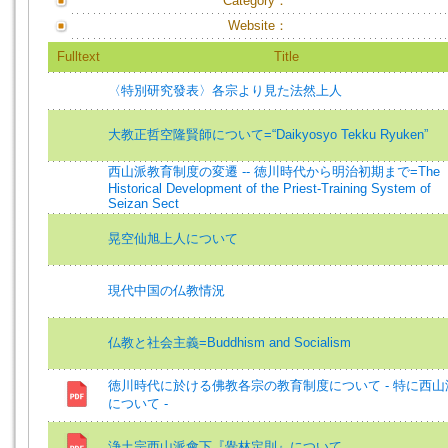
Category：
Website：
Fulltext
Title
〈特別研究發表〉各宗より見た法然上人
大教正哲空隆賢師について=“Daikyosyo Tekku Ryuken”
西山派教育制度の変遷 -- 徳川時代から明治初期まで=The
Historical Development of the Priest-Training System of
Seizan Sect
晃空仙旭上人について
現代中国の仏教情況
仏教と社会主義=Buddhism and Socialism
徳川時代に於ける佛教各宗の教育制度について - 特に西山
について -
浄土宗西山派會下『黌林定則』について