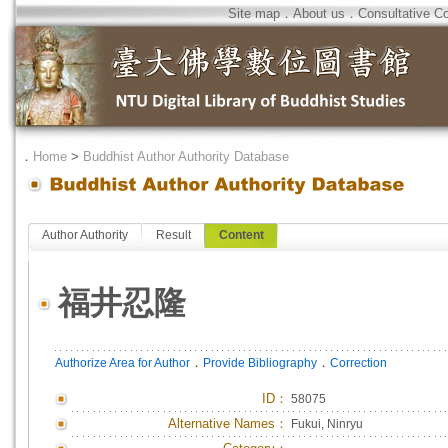
Site map
．
About us
．
Consultative C
．
Home
>
Buddhist Author Authority Database
Author Authority
Result
Content
福井忍隆
．
．
Authorize Area for Author
Provide Bibliography
Correction
ID
：
58075
Alternative Names：
Fukui, Ninryu