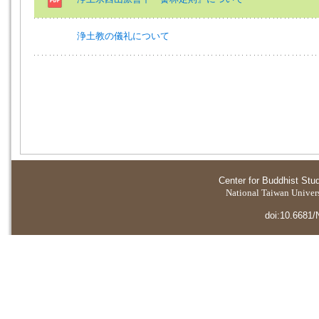
浄土教の儀礼について
Center for Buddhist Stu
National Taiwan Universi
doi:10.6681