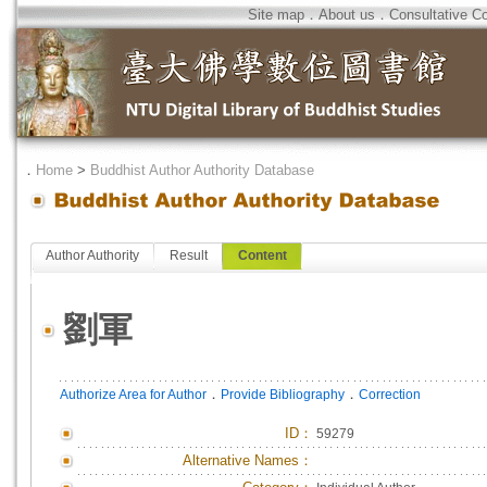
Site map
．
About us
．
Consultative C
．
Home
>
Buddhist Author Authority Database
Author Authority
Result
Content
劉軍
．
．
Authorize Area for Author
Provide Bibliography
Correction
ID
：
59279
Alternative Names：