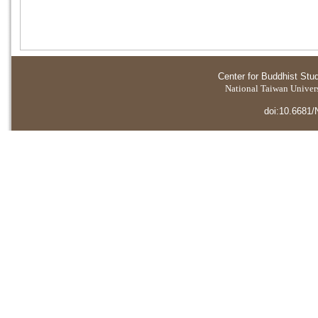
Center for Buddhist Stu
National Taiwan Universi
doi:10.6681