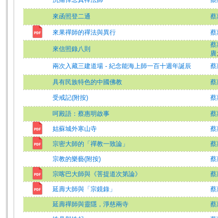
來函照登二通
蔡
來果禪師的禪法與異行
蔡
蔡
來信照錄八則
賡
兩次入藏三建道場 - 紀念能海上師一百十週年誕辰
蔡
具有民族特色的中國佛教
蔡
受戒記(附按)
蔡
呵殿語：蔡惠明啟事
蔡
姑蘇城外寒山寺
蔡
宗密大師的「禪教一致論」
蔡
宗教的樂藝(附按)
蔡
宗喀巴大師與《菩提道次第論》
蔡
延壽大師與「宗鏡錄」
蔡
延壽禪師與靈隱，淨慈兩寺
蔡