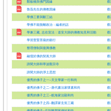
鄭板橋與佛門因緣
蔡
魯迅先生的佛教因緣
蔡
學佛三要與斷三結
蔡
學佛不能脫離政治：編者的話
蔡
學兼三藏, 志在宣法：道安大師的佛教知見和活動
蔡
學習普賢菩薩的願行
蔡
整理僧制與復興佛教
蔡
融儒於佛的契嵩大師
蔡
諦閑大師和寧波觀宗寺
蔡
諦閑大師的淨土思想
蔡
優秀的佛子之一--天文學家一行和尚
蔡
優秀的佛子之二--唐代書法家懷素和尚
蔡
優秀的佛子之三--航海家法顯和尚
蔡
優秀的佛子之四--翻譯家玄奘三藏
蔡
優秀的佛子--石刻雕塑家僧祐和尚
蔡