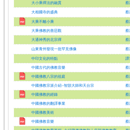
大小乘禪法的融貫
蔡
大相國寺的盛典
蔡
大乘不離小乘
蔡
大乘佛教的善惡觀
蔡
大通神秀的北宗禪
蔡
山東青州發現一批罕見佛像
蔡
中印文化的特點
譚
中國古代的佛教音樂
蔡
中國佛教八宗的祖庭
蔡
中國佛教宗派介紹--智顗大師和天台宗
蔡
中國佛教的經錄
蔡
中國佛教的翻譯事業
蔡
中國佛教美術
蔡
中國佛教音樂
蔡