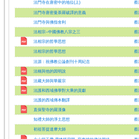
法門寺在唐密中的地位(上)
蔡
法門寺唐密曼荼羅破譯的意義
蔡
法門寺與佛指舍利
蔡
法相宗--中國佛教八宗之三
蔡
法相宗的哲學思想
蔡
法相宗的哲學思想
蔡
法源：祝佛教公論創刊十周紀念
蔡
法稱與他的因明說
蔡
法藏大師與華嚴宗
蔡
法護和西域佛學對大乘的貢獻
蔡
法護的西域傳本翻譯
蔡
直保聖寺的羅漢像
蔡
知禮大師的淨土思想
蔡
初祖菩提達摩大師
蔡