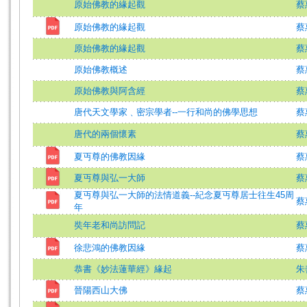
原始佛教的緣起觀
蔡
原始佛教的緣起觀
蔡
原始佛教的緣起觀
蔡
原始佛教概述
蔡
原始佛教與阿含經
蔡
唐代天文學家﹑密宗學者--一行和尚的佛學思想
蔡
唐代的兩個懷素
蔡
夏丏尊的佛教因緣
蔡
夏丏尊與弘一大師
蔡
夏丏尊與弘一大師的法情道義--紀念夏丏尊居士往生45周
蔡
年
奘年老和尚訪問記
蔡
徐悲鴻的佛教因緣
蔡
恭書《妙法蓮華經》緣起
朱
晉陽西山大佛
蔡