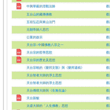
中興華嚴的澄觀法師
蔡
五台山的藏傳佛教
蔡
五祖弘忍與東山法門
蔡
元朝帝師八思巴
蔡
公案的啟示
蔡
天台宗--中國佛教八宗之一
蔡
天台宗的哲學思想
蔡
天台宗的歷史及思想
蔡
天台宗曉的《樂邦文類》與《樂邦遺稿》
蔡
天台智者大師的淨土思想
蔡
天台智者大師的淨土思想
蔡
天台傳燈大師與《生無生論》
蔡
天台新貌
蔡
太虛大師的「人生佛教」思想
蔡