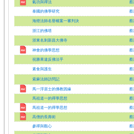
氣功與禪法
蔡
泰國的佛學研究
蔡
海燈法師名譽權案一審判決
蔡
浙江的佛塔
蔡
浙東名剎新昌大佛寺
蔡
神會的佛學思想
蔡
祝勝果違反佛法乎
蔡
素食與護生
蔡
索麻法師訪問記
蔡
馬一浮居士的佛教因緣
蔡
馬祖道一的禪學思想
蔡
馬祖道一的禪學思想
蔡
高僧的長壽術
蔡
參禪與觀心
蔡