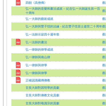
四朝《高僧傳》
蔡
弘一大師的音樂和書法成就 -- 紀念弘一大師誕生辰一百
蔡
十周年
弘一大師的藝術成就
蔡
弘一大師與豐子愷的法緣 - 紀念豐子愷居士逝世二十周年
蔡
弘一法師示寂四十週年祭
蔡
弘一法師的書法
蔡
弘一律師的律學成就
蔡
弘一律師與南山律
蔡
弘一律師與律學
蔡
弘一律師與律學
蔡
正確認識藏傳佛教
蔡
玄奘大師對因明學的貢獻
蔡
玄奘大師對佛教文化貢獻
蔡
玄奘大師對唯識宗的貢獻
蔡