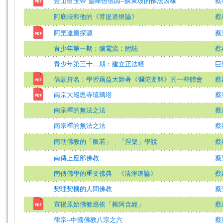
金山留玉帶 靈峰悟宿因--蘇東坡的佛法因緣
蔡
阿底峽和他的《菩提道燈論》
蔡
阿毘達磨探源
蔡
青少年第一期：腦電流：附誌
蔡
青少年第三十二期：建立正法幢
巨
信願持名：學習藕益大師著《彌陀要解》的一些體會
蔡
南京大報恩寺琉璃塔
蔡
南宗禪的無法之法
蔡
南宗禪的無法之法
蔡
南朝佛教的「般若」﹑「涅槃」學說
蔡
南傳上座部佛教
蔡
南傳佛學的重要佛典 --《清淨道論》
蔡
契理契機的人間佛教
蔡
宣揚原始佛教應依「雜阿含經」
蔡
律宗--中國佛教八宗之六
蔡