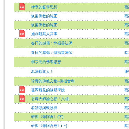
律宗的哲學思想
蔡
恢復佛教的純正
蔡
恢復佛教的純正
蔡
施劍翹其人其事
蔡
春日的感傷：悼福善法師
蔡
春日的感傷：悼福善法師
蔡
柳宗元的佛學思想
蔡
為法歎此人！
康
珍貴的佛教文物--佛指舍利
蔡
甚深難見的緣起學說
蔡
省庵大師論心願「八相」
蔡
看話頭與默照禪
蔡
研習《雜阿含》(下)
蔡
研習《雜阿含經》(上)
蔡