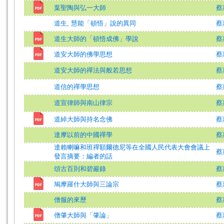
葉聖陶與弘一大師
蔡
道生, 慧能「頓悟」說的異同
蔡
道生大師的「頓悟成佛」學說
蔡
道安大師的佛學思想
蔡
道安大師的禪法與般若思想
蔡
道信的禪學思想
蔡
道宣律師與南山律宗
蔡
道綽大師與持名念佛
蔡
達摩以前的中國禪學
蔡
達賴喇嘛和班禪額爾德尼等在全國人民代表大會會議上
蔡
發言摘要：編者的話
頌古百則和碧巖錄
蔡
鳩摩羅什大師與三論宗
蔡
僧服的來歷
蔡
僧肇大師與「肇論」
蔡