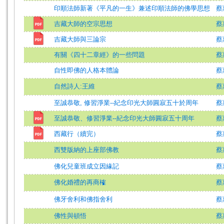
印順法師新著《平凡的一生》兼述印順法師的佛學思想
蔡
吉藏大師的空宗思想
蔡
吉藏大師與三論宗
蔡
有關《四十二章經》的一些問題
蔡
自性即佛的人格本體論
蔡
自然詩人:王維
蔡
至誠恭敬, 修習淨業--紀念印光大師圓寂五十於周年
蔡
至誠恭敬、修習淨業--紀念印光大師圓寂五十周年
蔡
西藏行（續完）
蔡
西雙版納的上座部佛教
蔡
佛化兒童班成立因緣記
蔡
佛化婚禮的再商榷
蔡
佛牙舍利和佛指舍利
蔡
佛性與頓悟
蔡