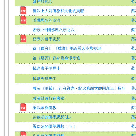
參禪與觀心
蔡
曼殊上人對佛教和文化的貢獻
蔡
唯識思想的源流
蔡
密宗--中國佛教八宗之八
蔡
密宗的哲學思想
蔡
從《俱舍》,《成實》兩論看大小乘交涉
蔡
從《壇經》對勘看禪淨雙修
蔡
悼念豐子愷居士
蔡
悼夏丏尊先生
蔡
教演《華嚴》, 行在禪宗 - 紀念應慈大師圓寂三十周年
蔡
教演賢首行在唐密
蔡
梁武帝與佛教
蔡
梁啟超的佛學思想(上)
蔡
梁啟超的佛學思想﹝下﹞
蔡
梁啟超的佛學觀點
蔡