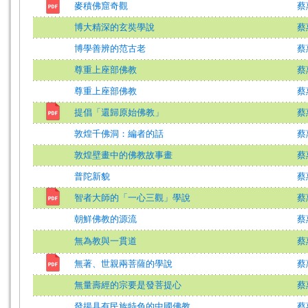
麥積佛窟奇觀
蔡
博大精深的玄奘學說
蔡
博學善辨的范古老
蔡
尊重上座部佛教
蔡
尊重上座部佛教
蔡
提倡「還歸原始佛教」
蔡
敦煌千佛洞：編者的話
蔡
敦煌壁畫中的佛教故事畫
蔡
普陀新貌
蔡
智者大師的「一心三觀」學說
蔡
朝鮮佛教的源流
蔡
無為教與一貫道
蔡
無著、世親兩菩薩的學說
蔡
無量壽經的宗要是發菩提心
蔡
發揚具有民族特色的中國佛教
蔡