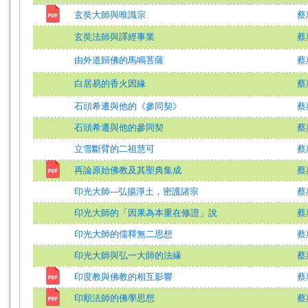
玄奘大師與唯識宗
蔡
玄奘法師與譯經事業
蔡
由外道歸佛的馬鳴菩薩
蔡
白居易的香火因緣
蔡
石頭希遷與他的《參同契》
蔡
石頭希遷與他的參同契
蔡
立雪斷臂的二祖慧可
蔡
再論原始佛教及其聖典集成
蔡
印光大師---弘揚淨土，密護諸宗
蔡
印光大師的「因果為本重在修證」說
蔡
印光大師的儒釋無二思想
蔡
印光大師與弘一大師的法緣
蔡
印度教與佛教的相互影響
蔡
印順法師的佛學思想
蔡