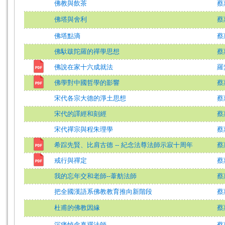
佛教與飲茶
蔡
佛塔與舍利
蔡
佛塔點滴
蔡
佛馱跋陀羅的禪學思想
蔡
佛說在家十六成就法
羅
佛學對中國哲學的影響
蔡
宋代各宗大德的淨土思想
蔡
宋代的譯經和刻經
蔡
宋代禪宗與程朱理學
蔡
希踪先賢、比肩古德 -- 紀念法尊法師示寂十周年
蔡
戒行與禪定
蔡
我的忘年交和老師--葦舫法師
蔡
把全國漢語系佛教教育推向新階段
蔡
杜甫的佛教因緣
蔡
沉痛悼念真禪法師
蔡