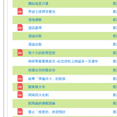
團結就是力量
蔡
寧波七塔禪寺重光
蔡
漢地佛教
蔡
漫談參禪
蔡
漫論自殺
蔡
漫論自殺
蔡
熊十力的哲學思想
蔡
精研華嚴重興真言--紀念持松上師誕辰一百週年
蔡
精通台宗的龔自珍
蔡
維摩「彈偏斥小」的新探
蔡
鄞東兩大寺
蔡
閩南四大名剎
蔡
劉禹錫的佛教因緣
蔡
廢止「燒香疤」的習慣好
蔡