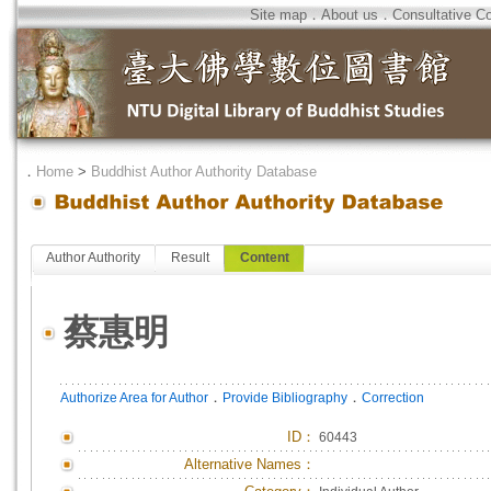
Site map
．
About us
．
Consultative C
．
Home
>
Buddhist Author Authority Database
Author Authority
Result
Content
蔡惠明
．
．
Authorize Area for Author
Provide Bibliography
Correction
ID
：
60443
Alternative Names：