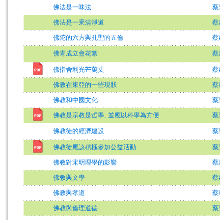
佛法是一味法
蔡
佛法是一乘清淨道
蔡
佛陀的六方與孔聖的五倫
蔡
佛青成立會花絮
蔡
佛指舍利光芒萬丈
蔡
佛教在東亞的一些現狀
蔡
佛教和中國文化
蔡
佛教是宗教是哲學, 並應以科學為方便
蔡
佛教徒的經濟建設
蔡
佛教徒應該積極參加公益活動
蔡
佛教對宋明理學的影響
蔡
佛教與文學
蔡
佛教與孝道
蔡
佛教與倫理道德
蔡