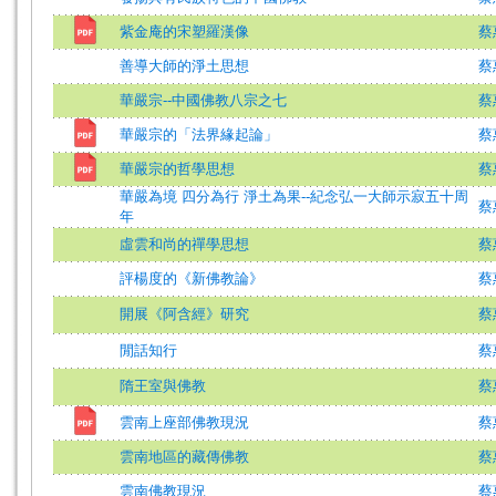
紫金庵的宋塑羅漢像
蔡
善導大師的淨土思想
蔡
華嚴宗--中國佛教八宗之七
蔡
華嚴宗的「法界緣起論」
蔡
華嚴宗的哲學思想
蔡
華嚴為境 四分為行 淨土為果--紀念弘一大師示寂五十周
蔡
年
虛雲和尚的禪學思想
蔡
評楊度的《新佛教論》
蔡
開展《阿含經》研究
蔡
閒話知行
蔡
隋王室與佛教
蔡
雲南上座部佛教現況
蔡
雲南地區的藏傳佛教
蔡
雲南佛教現況
蔡