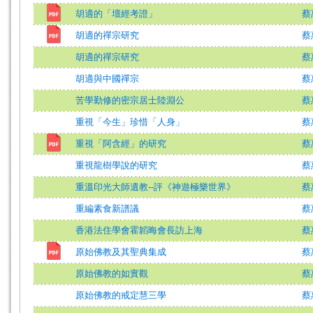
胡適的「壇經考證」
蔡
胡適的禪宗研究
蔡
胡適的禪宗研究
蔡
胡適與中國禪宗
蔡
苦學勤修的密宗居士陸淵公
蔡
重視「今生」珍惜「人身」
蔡
重視「阿含經」的研究
蔡
重視龍樹學說的研究
蔡
重溫印光大師遺教--評《神遊極樂世界》
蔡
重編素食新譜議
蔡
香港法住學會霍韜晦會長訪上海
蔡
原始佛教及其聖典集成
蔡
原始佛教的如實觀
蔡
原始佛教的戒定慧三學
蔡