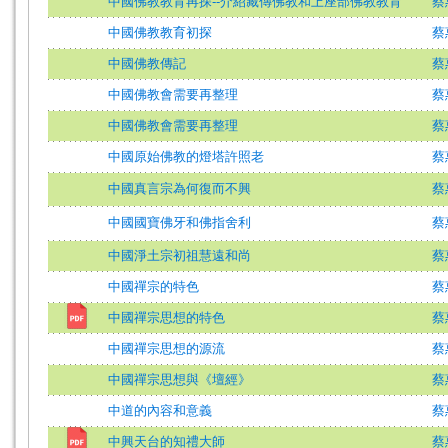
中國佛教教育再探--介紹藏傳佛教和上座部佛教教育
蔡
中國佛教教育初探
蔡
中國佛教傳記
蔡
中國佛教會需要再整理
蔡
中國佛教會需要再整理
蔡
中國原始佛教的燈塔許照老
蔡
中國真言宗為何復而不興
蔡
中國國寶佛牙和佛指舍利
蔡
中國淨土宗初祖慧遠和尚
蔡
中國禪宗的特色
蔡
中國禪宗思想的特色
蔡
中國禪宗思想的源流
蔡
中國禪宗思想與《壇經》
蔡
中道的內容和意義
蔡
中興天台的知禮大師
蔡