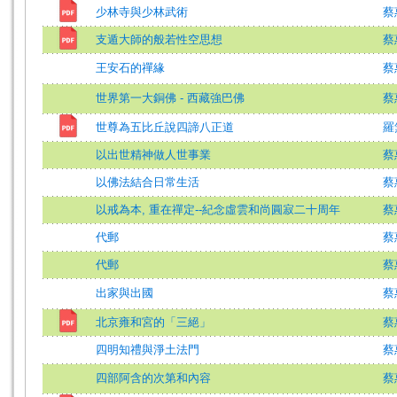
少林寺與少林武術
蔡
支遁大師的般若性空思想
蔡
王安石的禪緣
蔡
世界第一大銅佛 - 西藏強巴佛
蔡
世尊為五比丘說四諦八正道
羅
以出世精神做人世事業
蔡
以佛法結合日常生活
蔡
以戒為本, 重在禪定--紀念虛雲和尚圓寂二十周年
蔡
代郵
蔡
代郵
蔡
出家與出國
蔡
北京雍和宮的「三絕」
蔡
四明知禮與淨土法門
蔡
四部阿含的次第和內容
蔡