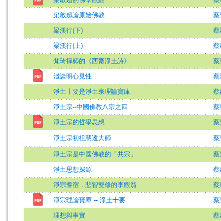
梁啟超論原始佛教
蔡
梁溪行(下)
蔡
梁溪行(上)
蔡
梵琦禪師的《西齋淨土詩》
蔡
淺談明心見性
蔡
淨土十要是淨土宗理論寶庫
蔡
淨土宗--中國佛教八宗之四
蔡
淨土宗的哲學思想
蔡
淨土宗初祖慧遠大師
蔡
淨土宗是中國佛教的「共宗」
蔡
淨土思想探源
蔡
淨宗耆宿．悲智雙修的李觀翁
蔡
淨宗理論寶庫 -- 淨土十要
蔡
理想與事實
蔡