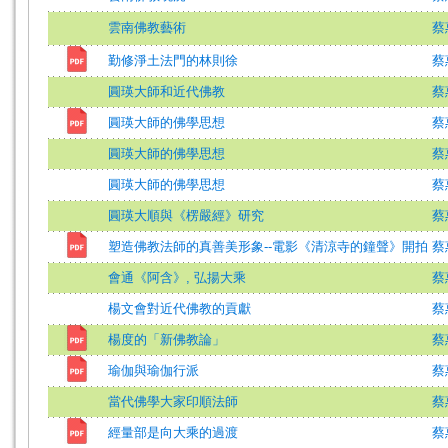
雲南佛教藝術
蔡
勤修淨土法門的林則徐
蔡
圓瑛大師和近代佛教
蔡
圓瑛大師的佛學思想
蔡
圓瑛大師的佛學思想
蔡
圓瑛大師的佛學思想
蔡
圓瑛大順與《楞嚴經》研究
蔡
塑造佛教法師的真善美形象--電影《清涼寺的鐘聲》開拍
蔡
會通《阿含》, 弘揚大乘
蔡
楊文會對近代佛教的貢獻
蔡
楊度的「新佛教論」
蔡
瑜伽與瑜伽行派
蔡
當代佛學大家印順法師
蔡
經量部是向大乘的過渡
蔡