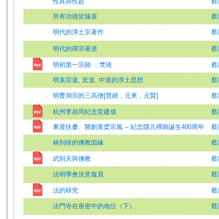
性具與性起
蔡
所有功德皆隨喜
蔡
明代的淨土宗著作
蔡
明代的禪宗著述
蔡
明初第一宗師 ：梵琦
蔡
明袁宗道, 宏道, 中道的淨土思想
蔡
明曹洞宗的三高僧[慧經﹑元來﹑元賢]
蔡
杭州李叔同紀念堂建成
蔡
東渡扶桑、開創黃檗宗風 -- 紀念隱元禪師誕生400周年
蔡
林則徐的佛教因緣
蔡
武則天與佛教
蔡
法明學會決意復員
蔡
法的研究
蔡
法門寺在唐密中的地位（下）
蔡