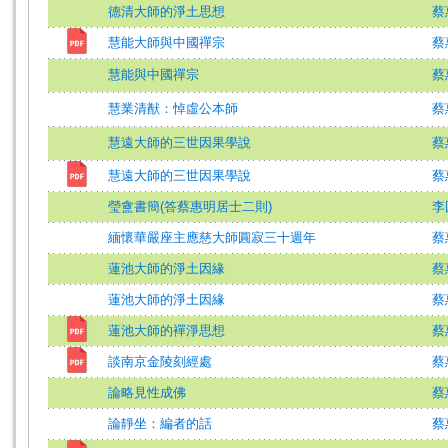
德清大師的淨土思想
蔡
慧能大師與中國禪宗
蔡
慧能與中國禪宗
蔡
慧業清猷：悼虛公本師
蔡
慧遠大師的三世因果學說
蔡
慧遠大師的三世因果學說
蔡
瑩盦書簡(答蔡惠明居士二則)
李
緬懷華嚴座主應慈大師圓寂三十週年
蔡
蓮池大師的淨土因緣
蔡
蓮池大師的淨土因緣
蔡
蓮池大師的襌淨思想
蔡
談南京金陵刻經處
蔡
論略見性成佛
蔡
論靜坐：編者的話
蔡