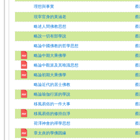
理想與事實
蔡
現宰官身的黃涵老
蔡
略述人間佛教思想
蔡
略說一切有部學說
蔡
略論中國佛教的哲學思想
蔡
略論中期大乘佛學
蔡
略論中觀派及其唯識思想
蔡
略論初期大乘佛學
蔡
略論近代的居士佛教
蔡
略論瑜伽行派的學說
蔡
移風易俗的一件大事
蔡
移風易俗的修持自淨
蔡
荷澤神會的禪學思想
蔡
章太炎的學佛因緣
蔡