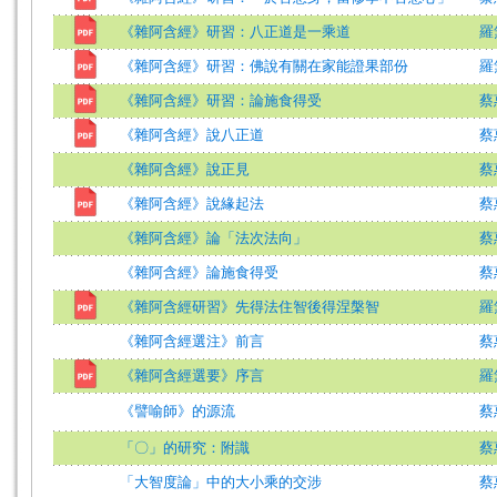
《雜阿含經》研習：八正道是一乘道
羅
《雜阿含經》研習：佛說有關在家能證果部份
羅
《雜阿含經》研習：論施食得受
蔡
《雜阿含經》說八正道
蔡
《雜阿含經》說正見
蔡
《雜阿含經》說緣起法
蔡
《雜阿含經》論「法次法向」
蔡
《雜阿含經》論施食得受
蔡
《雜阿含經研習》先得法住智後得涅槃智
羅
《雜阿含經選注》前言
蔡
《雜阿含經選要》序言
羅
《譬喻師》的源流
蔡
「〇」的研究：附識
蔡
「大智度論」中的大小乘的交涉
蔡