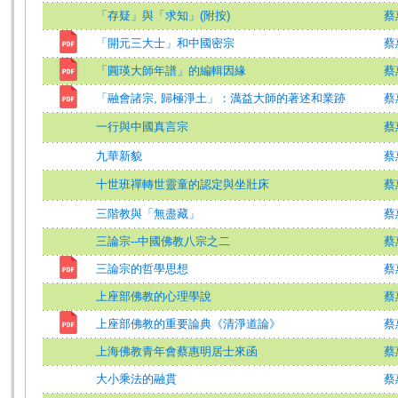
「存疑」與「求知」(附按)
蔡
「開元三大士」和中國密宗
蔡
「圓瑛大師年譜」的編輯因緣
蔡
「融會諸宗, 歸極淨土」：澫益大師的著述和業跡
蔡
一行與中國真言宗
蔡
九華新貌
蔡
十世班禪轉世靈童的認定與坐壯床
蔡
三階教與「無盡藏」
蔡
三論宗--中國佛教八宗之二
蔡
三論宗的哲學思想
蔡
上座部佛教的心理學說
蔡
上座部佛教的重要論典《清淨道論》
蔡
上海佛教青年會蔡惠明居士來函
蔡
大小乘法的融貫
蔡