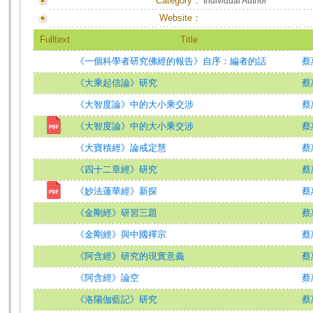
Category：
Individual Author
Website：
Fulltext
Title
《一個科學者研究佛經的報告》自序：編者的話
蔡
《大乘起信論》研究
蔡
《大智度論》中的大小乘交涉
蔡
《大智度論》中的大小乘交涉
蔡
《大寶積經》論戒定慧
蔡
《四十二章經》研究
蔡
《妙法蓮華經》新探
蔡
《金剛經》研習三題
蔡
《金剛經》與中國禪宗
蔡
《阿含經》研究的現實意義
蔡
《阿含經》論空
蔡
《洛陽伽藍記》研究
蔡