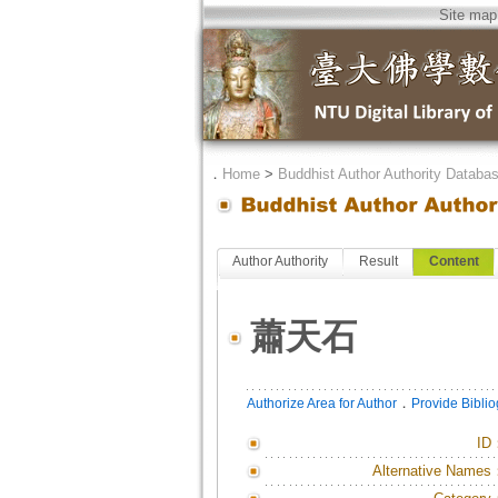
Site map
．
Home
>
Buddhist Author Authority Databa
Author Authority
Result
Content
蕭天石
．
Authorize Area for Author
Provide Bibli
ID
Alternative Names