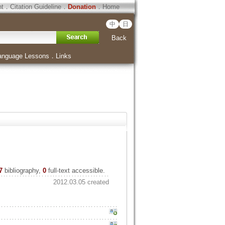
ht
．
Citation Guideline
．
Donation
．
Home
中
日
Back
anguage Lessons
．
Links
7
bibliography,
0
full-text accessible.
2012.03.05 created