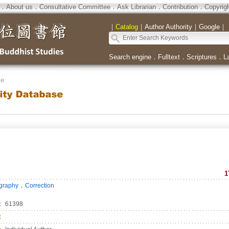
．
About us
．
Consultative Committee
．
Ask Librarian
．
Contribution
．
Copyrig
｜
Catalog
｜
Author Authority
｜
Google
｜
Search engine
．
Fulltext
．
Scriptures
．
L
se
1
．
ography
Correction
：
61398
：