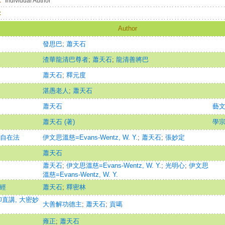
：
Individual Author
：
Author
發思巴
;
蕭天石
渣華龍清巴尊者
;
蕭天石
;
龍清善將巴
蕭天石
;
釋元度
湛愚老人
;
蕭天石
蕭天石
藝
蕭天石 (著)
學
識自在法
伊文思溫慈=Evans-Wentz, W. Y.
;
蕭天石
;
張妙定
蕭天石
蕭天石
;
伊文思溫慈=Evans-Wentz, W. Y.
;
光明心
;
伊文思
溫慈=Evans-Wentz, W. Y.
尼經
蕭天石
;
釋密林
直講, 大密妙
大善解功德主
;
蕭天石
;
貢噶
雍正
;
蕭天石