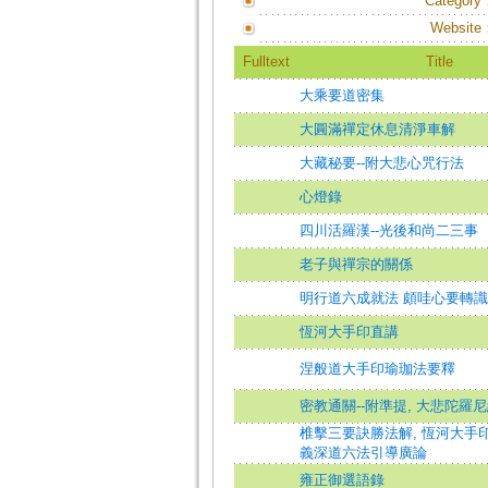
Category
Website
Fulltext
Title
大乘要道密集
大圓滿禪定休息清淨車解
大藏秘要--附大悲心咒行法
心燈錄
四川活羅漢--光後和尚二三事
老子與禪宗的關係
明行道六成就法 頗哇心要轉
恆河大手印直講
涅般道大手印瑜珈法要釋
密教通關--附準提, 大悲陀羅
椎擊三要訣勝法解, 恆河大手印
義深道六法引導廣論
雍正御選語錄