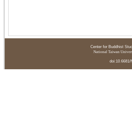
Center for Buddhist Stu
National Taiwan Universi
doi:10.6681