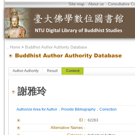
Site map
．
About us
．
Consultative C
．
Home
>
Buddhist Author Authority Database
Author Authority
Result
Content
謝雅玲
．
．
Authorize Area for Author
Provide Bibliography
Correction
ID
：
62263
Alternative Names：