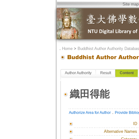
Site map
．
Home
>
Buddhist Author Authority Databa
Author Authority
Result
Content
織田得能
．
Authorize Area for Author
Provide Bibli
ID
Alternative Names