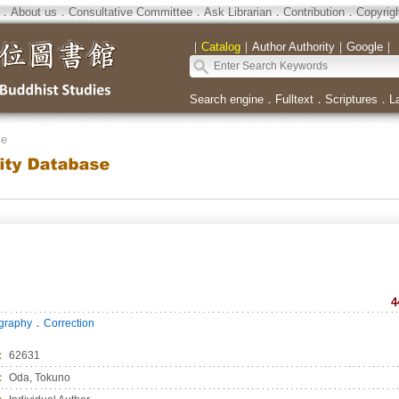
．
About us
．
Consultative Committee
．
Ask Librarian
．
Contribution
．
Copyrig
｜
Catalog
｜
Author Authority
｜
Google
｜
Search engine
．
Fulltext
．
Scriptures
．
L
se
4
．
ography
Correction
：
62631
：
Oda, Tokuno