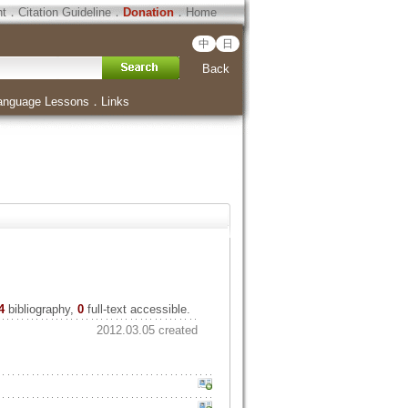
ht
．
Citation Guideline
．
Donation
．
Home
中
日
Back
anguage Lessons
．
Links
4
bibliography,
0
full-text accessible.
2012.03.05 created