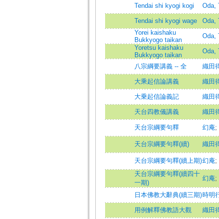
Tendai shi kyogi kogi
Oda, 
Tendai shi kyogi wage
Oda, 
Yorei kaishaku
Oda, 
Bukkyogo taikan
Yoretsu kaishaku
Oda, 
Bukkyogo taikan
八宗綱要講義 -- 全
織田
大乘起信論講義
織田
大乗起信論義記
織田
天台四教儀講義
織田
天台宗綱要句釋
幻庵
;
天台宗綱要句釋(續)
織田
天台宗綱要句釋(續上期)
幻庵
;
天台宗綱要句釋(續四十
幻庵
;
一期)
日本佛教大辭典(續三期)
時明
用例解釋佛教語大觀
織田