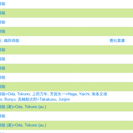
得能
得能
得能
得能
行
;
織田得能
覺社叢書
得能
得能
得能
得能
得能
=Oda, Tokuno
;
上田万年
;
芳賀矢一=Haga, Yaichi
;
南条文雄
o, Bunyu
;
高楠順次郎=Takakusu, Junjiro
 (著)=Oda, Tokuno (au.)
得能
 (著)=Oda, Tokuno (au.)