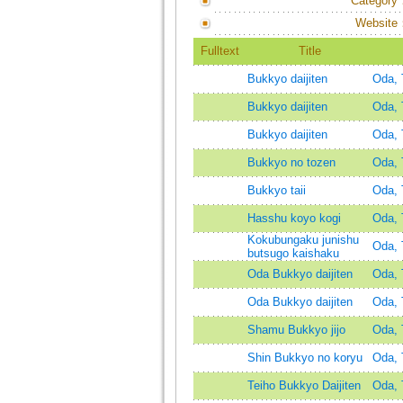
Category
Website
Fulltext
Title
Bukkyo daijiten
Oda, 
Bukkyo daijiten
Oda, 
Bukkyo daijiten
Oda, 
Bukkyo no tozen
Oda, 
Bukkyo taii
Oda, 
Hasshu koyo kogi
Oda, 
Kokubungaku junishu
Oda, 
butsugo kaishaku
Oda Bukkyo daijiten
Oda, 
Oda Bukkyo daijiten
Oda, 
Shamu Bukkyo jijo
Oda, 
Shin Bukkyo no koryu
Oda, 
Teiho Bukkyo Daijiten
Oda, 