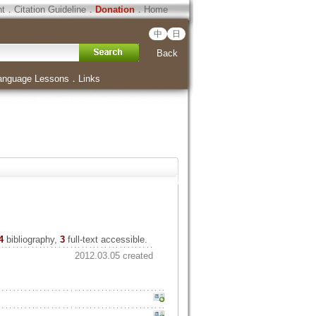
ht
．
Citation Guideline
．
Donation
．
Home
中
日
Back
anguage Lessons
．
Links
4
bibliography,
3
full-text accessible.
2012.03.05 created