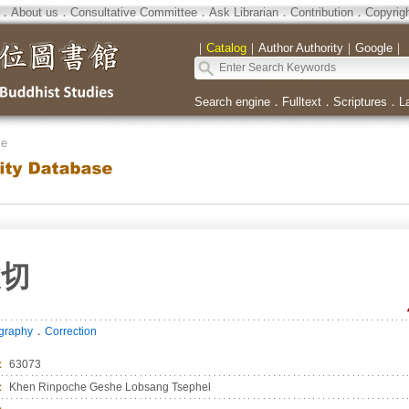
．
About us
．
Consultative Committee
．
Ask Librarian
．
Contribution
．
Copyrig
｜
Catalog
｜
Author Authority
｜
Google
｜
Search engine
．
Fulltext
．
Scriptures
．
L
se
波切
．
ography
Correction
：
63073
：
Khen Rinpoche Geshe Lobsang Tsephel