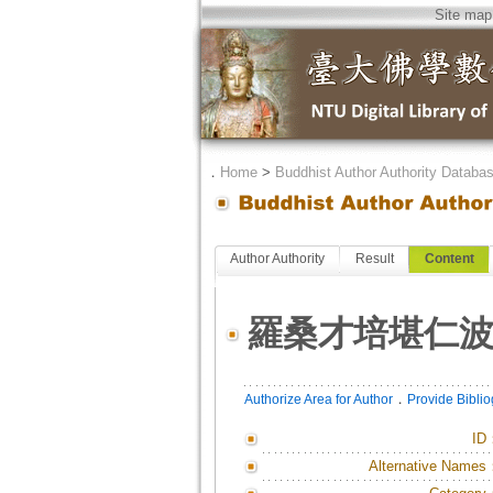
Site map
．
Home
>
Buddhist Author Authority Databa
Author Authority
Result
Content
羅桑才培堪仁
．
Authorize Area for Author
Provide Bibli
ID
Alternative Names