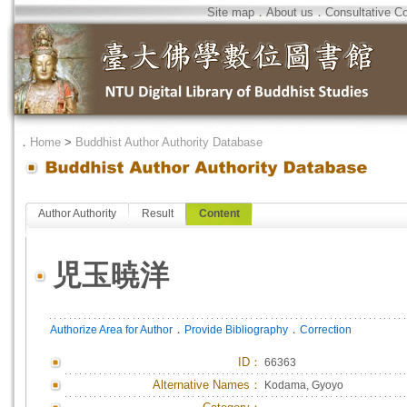
Site map
．
About us
．
Consultative C
．
Home
>
Buddhist Author Authority Database
Author Authority
Result
Content
児玉暁洋
．
．
Authorize Area for Author
Provide Bibliography
Correction
ID
：
66363
Alternative Names：
Kodama, Gyoyo