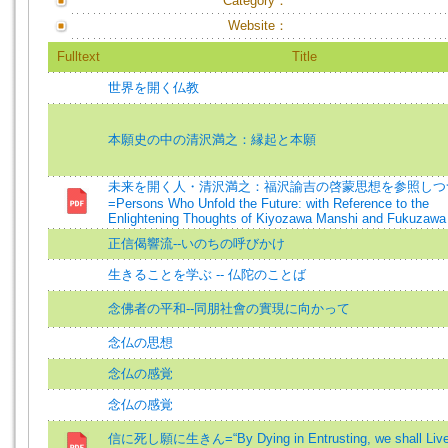
Category：
Website：
Fulltext
Title
世界を開く仏教
本願史の中の清沢満之：縁起と本願
未来を開く人・清沢満之：福沢諭吉の啓蒙思想を参照しつ
=Persons Who Unfold the Future: with Reference to the
Enlightening Thoughts of Kiyozawa Manshi and Fukuzawa
正信偈響流--いのちの呼びかけ
生きることを学ぶ -- 仏陀のことば
念佛者の平和--同朋社會の實現に向かって
念仏の思想
念仏の感覚
念仏の感覚
信に死し願に生きん=“By Dying in Entrusting, we shall Live 