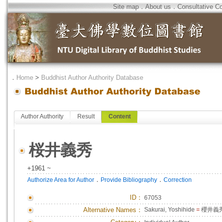
Site map
．
About us
．
Consultative C
．
Home
>
Buddhist Author Authority Database
Author Authority
Result
Content
桜井義秀
+1961 ~
．
．
Authorize Area for Author
Provide Bibliography
Correction
ID
：
67053
Alternative Names：
Sakurai, Yoshihide
=
櫻井義