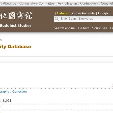
．
About us
．
Consultative Committee
．
Ask Librarian
．
Contribution
．
Copyrig
｜
Catalog
｜
Author Authority
｜
Google
｜
Search engine
．
Fulltext
．
Scriptures
．
L
se
．
ography
Correction
：
81051
：