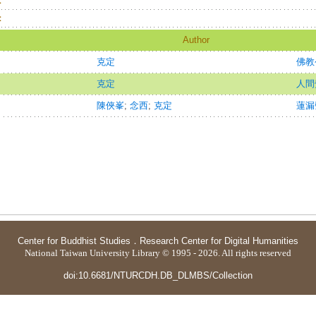
：
：
Author
克定
佛教
克定
人間
陳俠峯
;
念西
;
克定
蓮漏
Center for Buddhist Studies
．
Research Center for Digital Humanities
National Taiwan University Library © 1995 - 2026. All rights reserved
doi:10.6681/NTURCDH.DB_DLMBS/Collection