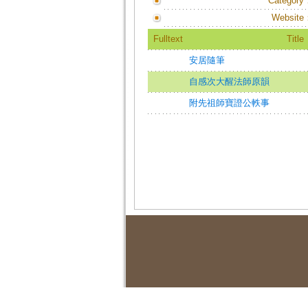
Category
Website
Fulltext
Title
安居隨筆
自感次大醒法師原韻
附先祖師寶證公軼事