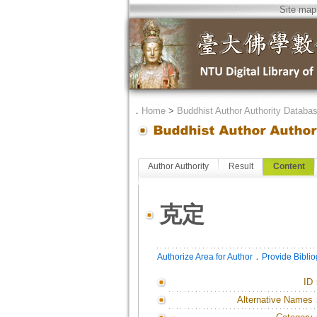
Site map
．
Home
>
Buddhist Author Authority Databa
Author Authority
Result
Content
克定
．
Authorize Area for Author
Provide Bibli
ID
Alternative Names