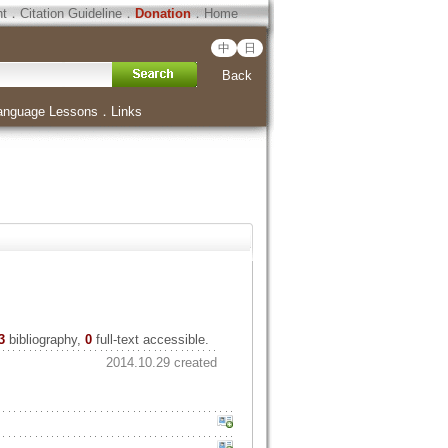
ht
．
Citation Guideline
．
Donation
．
Home
中
日
Back
anguage Lessons
．
Links
3
bibliography,
0
full-text accessible.
2014.10.29 created