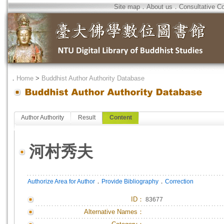
Site map
．
About us
．
Consultative C
．
Home
>
Buddhist Author Authority Database
Author Authority
Result
Content
河村秀夫
．
．
Authorize Area for Author
Provide Bibliography
Correction
ID
：
83677
Alternative Names：