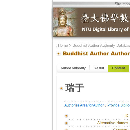
Site map
．
Home
>
Buddhist Author Authority Databa
Author Authority
Result
Content
瑞于
．
Authorize Area for Author
Provide Bibli
ID
Alternative Names