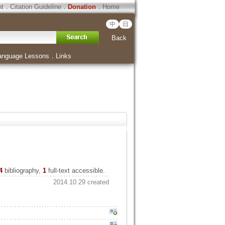
ht
．
Citation Guideline
．
Donation
．
Home
中
日
Back
anguage Lessons
．
Links
4
bibliography,
1
full-text accessible.
2014.10.29 created