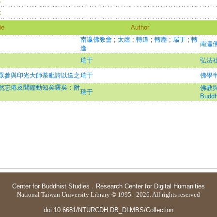
：
：
le
Author
南瀛佛教會
;
太虛
;
轉道
;
轉塵
;
瑞于
;
轉
南瀛
逢
瑞于
弘法
眾參與印光大師荼毗詩以送之
瑞于
佛學
然忘倦及聞鐘動知矣曙矣：附
佛教與佛
瑞于
Buddh
Center for Buddhist Studies
．
Research Center for Digital Humanities
National Taiwan University Library © 1995 - 2026. All rights reserved
doi:10.6681/NTURCDH.DB_DLMBS/Collection