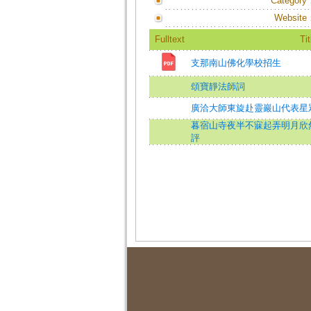
Category
Website
Fulltext
Tit
支那南山佛化學校招生
頌寶靜法師詞
廣洽大師東旋赴靈巖山代表星
暮宿山寺夜半不寐起弄明月欣
評