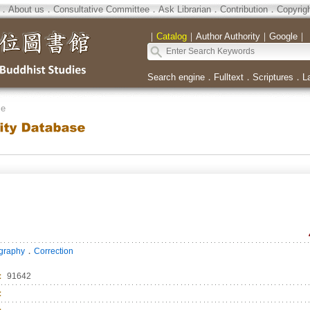
．
About us
．
Consultative Committee
．
Ask Librarian
．
Contribution
．
Copyrig
｜
Catalog
｜
Author Authority
｜
Google
｜
Search engine
．
Fulltext
．
Scriptures
．
L
se
．
ography
Correction
：
91642
：