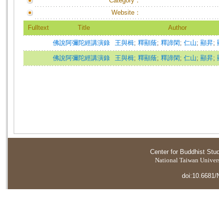
Category：
Website：
Fulltext
Title
Author
佛說阿彌陀經講演錄
王與楫
;
釋顯蔭
;
釋諦閑
;
仁山
;
顯昇
;
佛說阿彌陀經講演錄
王與楫
;
釋顯蔭
;
釋諦閑
;
仁山
;
顯昇
;
Center for Buddhist Stu
National Taiwan Universi
doi:10.6681