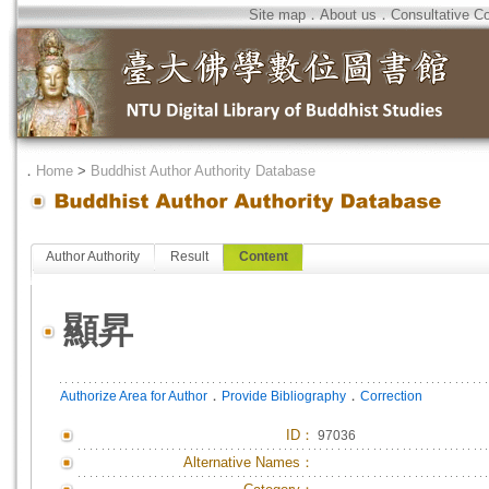
Site map
．
About us
．
Consultative C
．
Home
>
Buddhist Author Authority Database
Author Authority
Result
Content
顯昇
．
．
Authorize Area for Author
Provide Bibliography
Correction
ID
：
97036
Alternative Names：