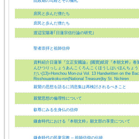
院政期の写経とその儀礼
庶民と歩んだ僧たち
庶民と歩んだ僧たち
渡辺宝陽著｢日蓮宗信行論の研究｣
聖者崇拝と祖師信仰
資料紹介日蓮筆『立正安國論』(國寶)紙背『本朝文粹』卷
んひつりっしょうあんこくろんこくほうしはいほんちょう
だい(13)=Honchou Mon-zui Vol. 13 Handwritten on the Bac
Risshouankoku-ron(National Treasure)by St. Nichiren
親鸞の思想を語るに消息集は再検討されるべきこと
親鸞思想の倫理性について
叡尊にみる生身仏の信仰
鎌倉時代における『本朝文粋』願文部の享受について
鎌倉時代の民衆宗教 -- 祖師信仰の伝統