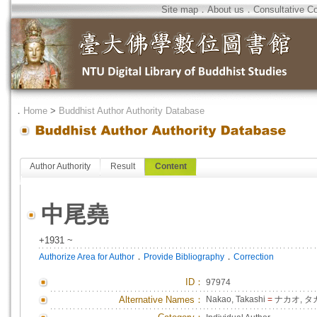
Site map
．
About us
．
Consultative C
．
Home
>
Buddhist Author Authority Database
Author Authority
Result
Content
中尾堯
+1931 ~
．
．
Authorize Area for Author
Provide Bibliography
Correction
ID
：
97974
Alternative Names：
Nakao, Takashi
=
ナカオ, タ