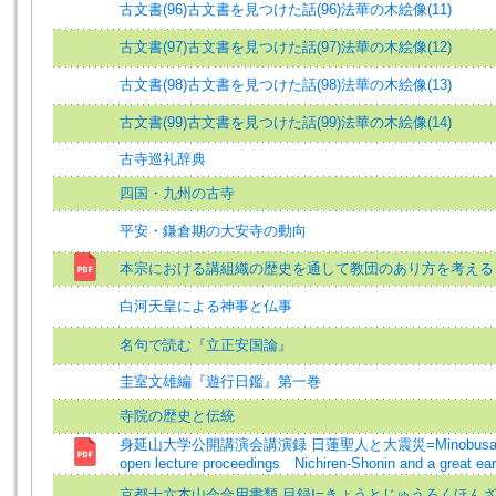
古文書(96)古文書を見つけた話(96)法華の木絵像(11)
古文書(97)古文書を見つけた話(97)法華の木絵像(12)
古文書(98)古文書を見つけた話(98)法華の木絵像(13)
古文書(99)古文書を見つけた話(99)法華の木絵像(14)
古寺巡礼辞典
四国・九州の古寺
平安・鎌倉期の大安寺の動向
本宗における講組織の歴史を通して教団のあり方を考える
白河天皇による神事と仏事
名句で読む『立正安国論』
圭室文雄編『遊行日鑑』第一巻
寺院の歴史と伝統
身延山大学公開講演会講演録 日蓮聖人と大震災=Minobusan Un
open lecture proceedings Nichiren-Shonin and a great ea
京都十六本山会合用書類 目録Ⅰ=きょうとじゅうろくほん