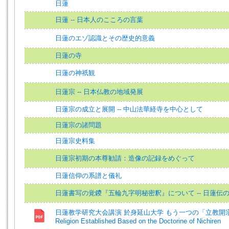
日蓮
日蓮 -- 日本人のこころの言葉
日蓮のエゾ認識とその歴史的意義
日蓮の寺
日蓮の神祇観
日蓮宗 -- 日本仏教の地域発展
日蓮宗の成立と展開 -- 中山法華経寺を中心として
日蓮宗の諸問題
日蓮宗史料集
日蓮宗初期の本尊勧請：造像の記録をめぐって
日蓮信仰の系譜と儀礼
日蓮書写の覚鑁『五輪九字明秘密釈』について -- 日蓮伝
日蓮教学研究大会講演 於身延山大学 もう一つの「立教開宗」=
Religion Established Based on the Doctorine of Nichiren