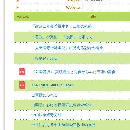
Category：
Individual Author
Website：
Fulltext
Title
「建治二年曼荼羅本尊」二幅の軌跡
「善政」の系譜 -- 「撫民」に即して
『大乗院寺社雑事記』に見える記録の構造
『呪賊経』流伝
〔公開講演〕 真蹟遺文と肖像からみた日蓮の実像
The Lotus Sutra in Japan
ご真蹟にふれる
山梨県における日蓮宗史料調査報告
中山法華経寺史料
中世における中山法華経寺教団の展開