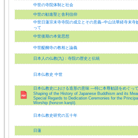
中世の寺院体制と社会
中世の勧進聖と舎利信仰
中世日蓮宗末寺寺院の成立とその意義--中山法華経寺末寺
って
中世後期の本覚思想
中世醍醐寺の教相と論義
日本人の仏教(九)：寺院の歴史と伝統
日本仏教史 中世
日本仏教史における造形の意味 ―特に本尊勧請をめぐって―
Shaping of the History of Japanese Buddhism and its Mean
Special Regards to Dedication Ceremonies for the Principa
Worship (honzon kanjō).
日本仏教史研究の五十年
日蓮