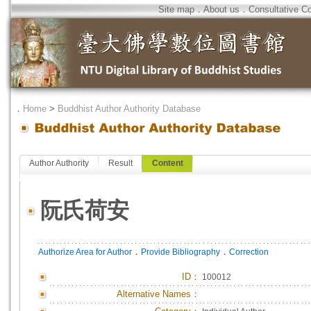
Site map
．
About us
．
Consultative C
．
Home
>
Buddhist Author Authority Database
Author Authority
Result
Content
阮氏荷安
．
．
Authorize Area for Author
Provide Bibliography
Correction
ID
：
100012
Alternative Names：