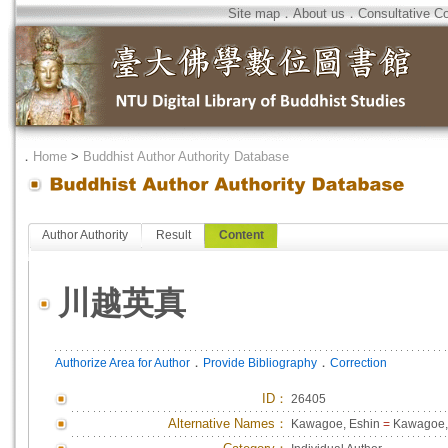
Site map
．
About us
．
Consultative C
．
Home
>
Buddhist Author Authority Database
Author Authority
Result
Content
川越英真
．
．
Authorize Area for Author
Provide Bibliography
Correction
ID
：
26405
Alternative Names：
Kawagoe, Eshin
=
Kawagoe, 