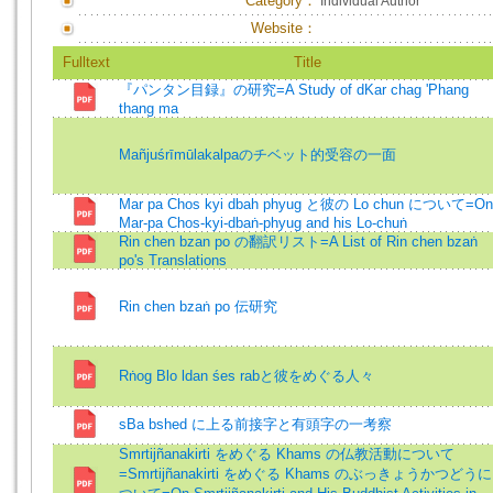
Category：
Individual Author
Website：
Fulltext
Title
『パンタン目録』の研究=A Study of dKar chag 'Phang
thang ma
Mañjuśrīmūlakalpaのチベット的受容の一面
Mar pa Chos kyi dbah phyug と彼の Lo chun について=On
Mar-pa Chos-kyi-dbaṅ-phyug and his Lo-chuṅ
Rin chen bzan po の翻訳リスト=A List of Rin chen bzaṅ
po's Translations
Rin chen bzaṅ po 伝研究
Rṅog Blo ldan śes rabと彼をめぐる人々
sBa bshed に上る前接字と有頭字の一考察
Smrtijñanakirti をめぐる Khams の仏教活動について
=Smrtijñanakirti をめぐる Khams のぶっきょうかつどうに