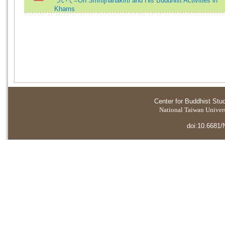
ついて=On Smrtijñanakirti and His Buddhist Activities in
Khams
Center for Buddhist Stu
National Taiwan Universi
doi:10.6681