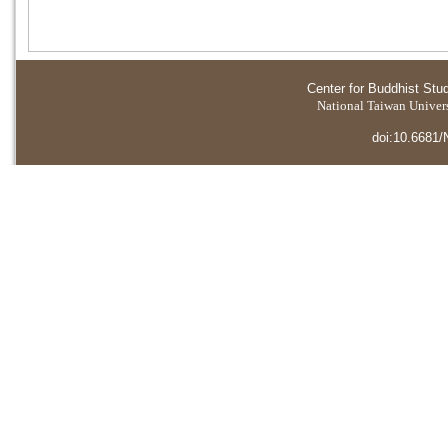
Center for Buddhist Stu
National Taiwan Universi
doi:10.6681