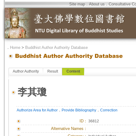
Site map
．
About us
．
Consultative C
．
Home
>
Buddhist Author Authority Database
Author Authority
Result
Content
李其瓊
．
．
Authorize Area for Author
Provide Bibliography
Correction
ID
：
36812
Alternative Names：