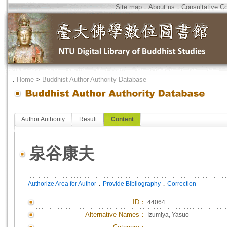
Site map
．
About us
．
Consultative C
．
Home
>
Buddhist Author Authority Database
Author Authority
Result
Content
泉谷康夫
．
．
Authorize Area for Author
Provide Bibliography
Correction
ID
：
44064
Alternative Names：
Izumiya, Yasuo