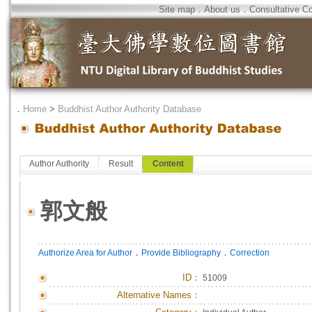
Site map
．
About us
．
Consultative C
．
Home
>
Buddhist Author Authority Database
Author Authority
Result
Content
郭文般
．
．
Authorize Area for Author
Provide Bibliography
Correction
ID
：
51009
Alternative Names：