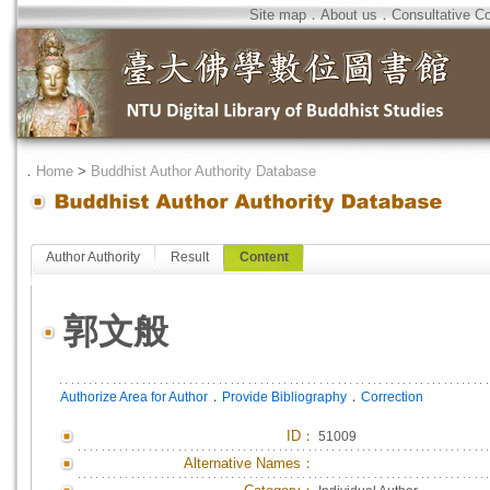
Site map
．
About us
．
Consultative C
．
Home
>
Buddhist Author Authority Database
Author Authority
Result
Content
郭文般
．
．
Authorize Area for Author
Provide Bibliography
Correction
ID
：
51009
Alternative Names：