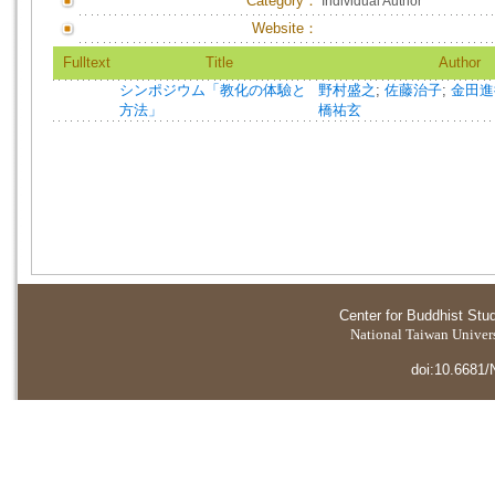
Category：
Individual Author
Website：
Fulltext
Title
Author
シンポジウム「教化の体驗と
野村盛之
;
佐藤治子
;
金田進
方法」
橋祐玄
Center for Buddhist Stu
National Taiwan Universi
doi:10.6681