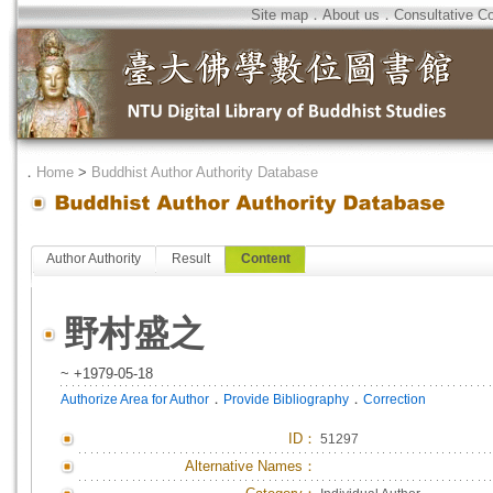
Site map
．
About us
．
Consultative C
．
Home
>
Buddhist Author Authority Database
Author Authority
Result
Content
野村盛之
~ +1979-05-18
．
．
Authorize Area for Author
Provide Bibliography
Correction
ID
：
51297
Alternative Names：