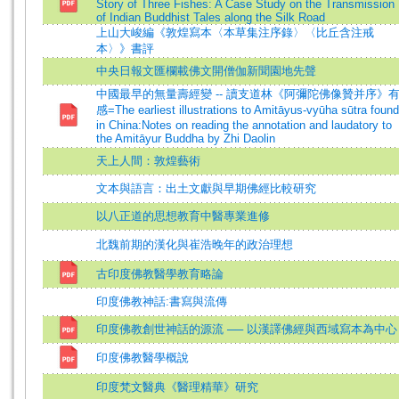
Story of Three Fishes: A Case Study on the Transmission
of Indian Buddhist Tales along the Silk Road
上山大峻編《敦煌寫本〈本草集注序錄〉〈比丘含注戒
本〉》書評
中央日報文匯欄載佛文開僧伽新聞園地先聲
中國最早的無量壽經變 -- 讀支道林《阿彌陀佛像贊并序》
感=The earliest illustrations to Amitāyus-vyūha sūtra found
in China:Notes on reading the annotation and laudatory to
the Amitāyur Buddha by Zhi Daolin
天上人間：敦煌藝術
文本與語言：出土文獻與早期佛經比較研究
以八正道的思想教育中醫專業進修
北魏前期的漢化與崔浩晚年的政治理想
古印度佛教醫學教育略論
印度佛教神話:書寫與流傳
印度佛教創世神話的源流 ── 以漢譯佛經與西域寫本為中心
印度佛教醫學概說
印度梵文醫典《醫理精華》研究