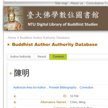
Site map
．
About us
．
Consultative C
．
Home
>
Buddhist Author Authority Database
Author Authority
Result
Content
陳明
．
．
Authorize Area for Author
Provide Bibliography
Correction
ID
：
51706
Alternative Names：
Chen, Ming