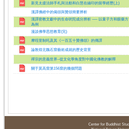
新見太虛法師手札與法舫和白慧在緬印的留學經歷(上)
漢譯佛經中的偈頌與贊頌簡要辨析
漢譯密教文獻中的生命吠陀成分辨析 ── 以童子方和眼藥方
為例
漫談佛學思想教育(完)
摩咥里制吒及其《一百五十贊佛頌》的傳譯
論敦煌北魏石窟藝術成就的歷史背景
禪宗的意義世界--從文化學角度對中國化佛教的解釋
關于莫高窟第156窟的幾個問題
Center for Buddhist Stu