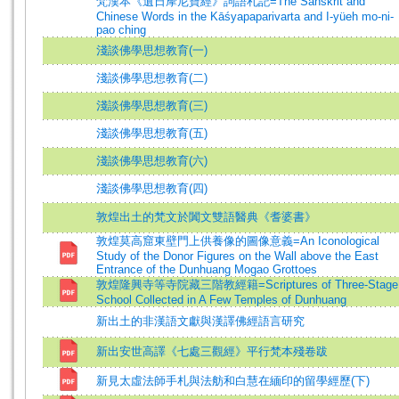
梵漢本《遺日摩尼寶經》詞語札記=The Sanskrit and
Chinese Words in the Kāśyapaparivarta and I-yüeh mo-ni-
pao ching
淺談佛學思想教育(一)
淺談佛學思想教育(二)
淺談佛學思想教育(三)
淺談佛學思想教育(五)
淺談佛學思想教育(六)
淺談佛學思想教育(四)
敦煌出土的梵文於闐文雙語醫典《耆婆書》
敦煌莫高窟東壁門上供養像的圖像意義=An Iconological
Study of the Donor Figures on the Wall above the East
Entrance of the Dunhuang Mogao Grottoes
敦煌隆興寺等寺院藏三階教經籍=Scriptures of Three-Stage
School Collected in A Few Temples of Dunhuang
新出土的非漢語文獻與漢譯佛經語言研究
新出安世高譯《七處三觀經》平行梵本殘卷跋
新見太虛法師手札與法舫和白慧在緬印的留學經歷(下)