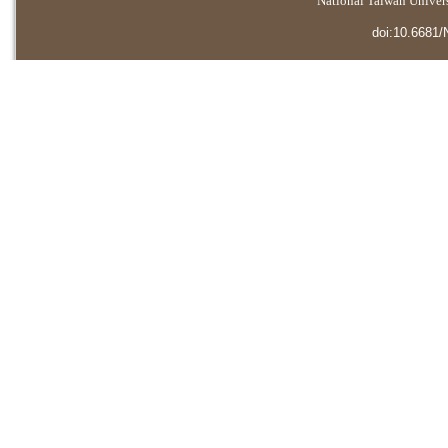
National Taiwan Universi
doi:10.6681