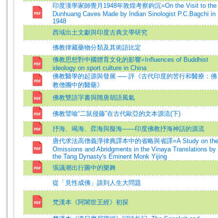
印度漢學家師覺月1948年敦煌考察鉤沉=On the Visit to the
Dunhuang Caves Made by Indian Sinologist P.C.Bagchi in
1948
西域出土文獻與印度古典文學研究
佛教律藏藥物分類及其術語比定
佛教思想對中國體育文化的影響=Influences of Buddhist
ideology on sport culture in China
佛教醫學的起源與發展 ── 評《古代印度的苦行和醫療：佛
教僧團中的醫藥》
佛教雙語字書與隋唐胡語風氣
佛教譬喻“二鼠侵藤”在古代歐亞的文本源流(下)
抒海、竭海、弈海與擬海——印度佛教抒海神話的源流
唐代求法高僧義淨律典譯本中的省略與省譯=A Study on th
Omissions and Abridgments in the Vinaya Translations by
the Tang Dynasty's Eminent Monk Yijing
張議潮出行圖中的樂舞
從「見性成佛」談到人生大問題
梵漢本《阿闍世王經》初探