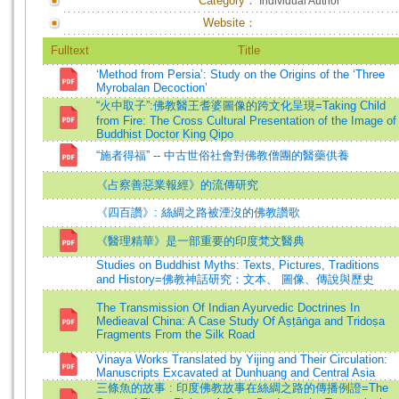
Category：
Individual Author
Website：
Fulltext
Title
‘Method from Persia’: Study on the Origins of the ‘Three
Myrobalan Decoction’
“火中取子”:佛教醫王耆婆圖像的跨文化呈現=Taking Child
from Fire: The Cross Cultural Presentation of the Image of
Buddhist Doctor King Qipo
“施者得福” -- 中古世俗社會對佛教僧團的醫藥供養
《占察善惡業報經》的流傳研究
《四百讚》: 絲綢之路被湮沒的佛教讚歌
《醫理精華》是一部重要的印度梵文醫典
Studies on Buddhist Myths: Texts, Pictures, Traditions
and History=佛教神話研究：文本、 圖像、傳說與歷史
The Transmission Of Indian Ayurvedic Doctrines In
Medieaval China: A Case Study Of Aṣṭāṅga and Tridoṣa
Fragments From the Silk Road
Vinaya Works Translated by Yijing and Their Circulation:
Manuscripts Excavated at Dunhuang and Central Asia
三條魚的故事 : 印度佛教故事在絲綢之路的傳播例證=The