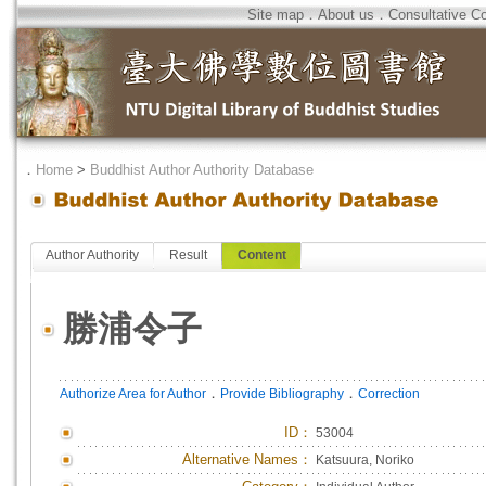
Site map
．
About us
．
Consultative C
．
Home
>
Buddhist Author Authority Database
Author Authority
Result
Content
勝浦令子
．
．
Authorize Area for Author
Provide Bibliography
Correction
ID
：
53004
Alternative Names：
Katsuura, Noriko