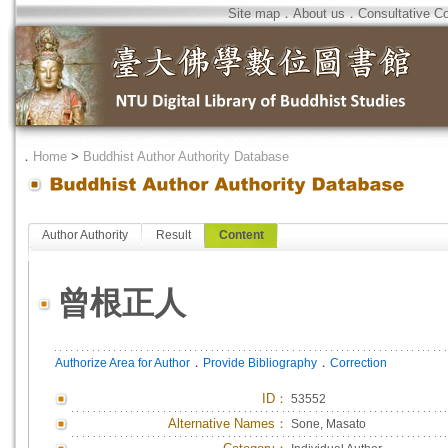
Site map
．
About us
．
Consultative C
．
Home
>
Buddhist Author Authority Database
Author Authority
Result
Content
曾根正人
．
．
Authorize Area for Author
Provide Bibliography
Correction
ID
：
53552
Alternative Names：
Sone, Masato