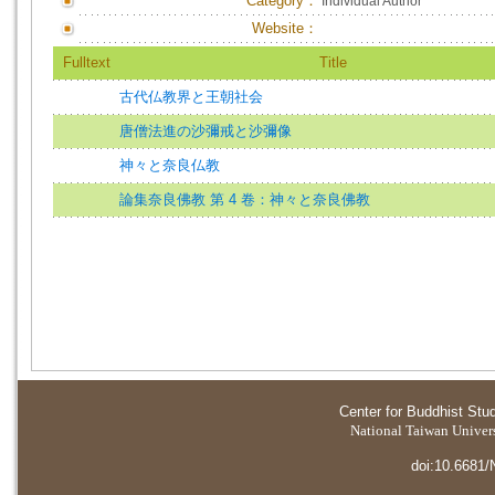
Category：
Individual Author
Website：
Fulltext
Title
古代仏教界と王朝社会
唐僧法進の沙彌戒と沙彌像
神々と奈良仏教
論集奈良佛教 第 4 卷：神々と奈良佛教
Center for Buddhist Stu
National Taiwan Universi
doi:10.6681