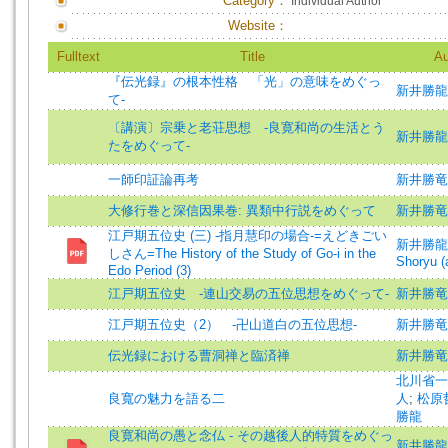
Category：
Individual Author
Website：
Fulltext
Title
Au
『伝光録』の根本性格 「光」の意味をめぐっ
新井勝龍 
て‐
〔講演〕宗乗と老荘思想 ‐良寛和尚の生活とう
新井勝龍 
たをめぐって‐
一師印証論再考
新井勝竜 
大修行巻と深信因果巻: 異類中行説をめぐって
新井勝竜 
江戸期五位史 (三) -指月慧印の場合-=えどきごい
新井勝龍 (
しさん=The History of the Study of Go-i in the
Shoryu (
Edo Period (3)
江戸期五位史 ‐連山交易の五位思想をめぐって‐
新井勝竜 
江戸期五位史（2） ‐卍山道白の五位思想‐
新井勝竜 
伝光録における曹洞禅と臨済禅
新井勝竜 
北川省一
良寬の魅力を語る二
人
;
松原
勝龍
良寛和尚の愚と念仏 ‐ その越後人的特質をめぐっ
新井勝龍 =