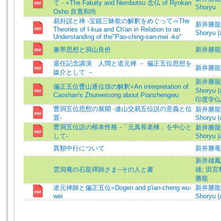
て ‐ =The Fatuity and Nembutsu 念仏 of Ryokan
Shoryu
Osho 良寛和尚
易卦説と禅 -宝鏡三昧歌の解釈をめぐって-=The
新井勝龍 (
Theories of I-kua and Ch'an in Relation to an
Shoryu (
Understanding of the"Pao-ching-san-mei -ko"
兼帯思想と洞山良价
新井勝龍
退任記念講演 人間と道元禅 － 偏正五位思想を
新井勝龍
媒介として －
新井勝龍 (
偏正五位曹山逐位頌の解釈=An interpretation of
Shoryu (
Caoshan's Zhurweisong about Pianzhengwu
印度学仏
曹洞五位思想の展開 -連山交易五位説の意義と位
新井勝龍 (
置-
Shoryu (
曹洞五位説の根本性格 -「元真長老棟」を中心と
新井勝龍 (
して-
Shoryu (
異類中行について
新井勝竜 
新井雄鳳
雲洞庵の石龍禪師さま--その人と書
雄
;
田宮
勝龍
道元禅師と偏正五位=Dogen and p'ian-cheng wu-
新井勝龍 (
wei
Shoryu (