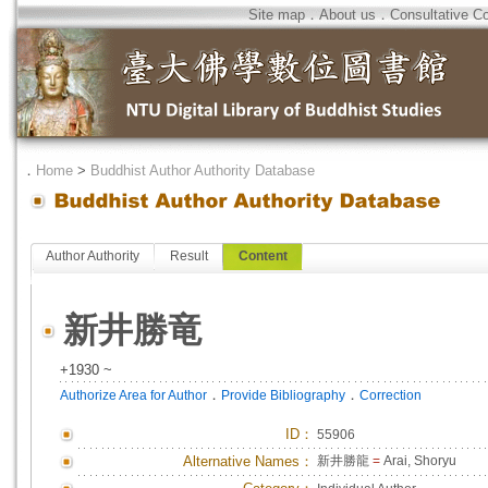
Site map
．
About us
．
Consultative C
．
Home
>
Buddhist Author Authority Database
Author Authority
Result
Content
新井勝竜
+1930 ~
．
．
Authorize Area for Author
Provide Bibliography
Correction
ID
：
55906
Alternative Names：
新井勝龍
=
Arai, Shoryu