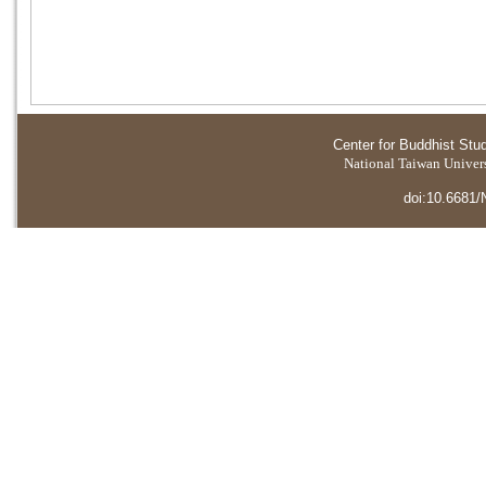
Center for Buddhist Stu
National Taiwan Universi
doi:10.6681