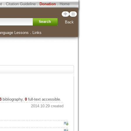
ht
．
Citation Guideline
．
Donation
．
Home
中
日
Back
anguage Lessons
．
Links
3
bibliography,
0
full-text accessible.
2014.10.29 created