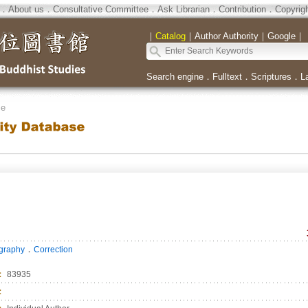
．
About us
．
Consultative Committee
．
Ask Librarian
．
Contribution
．
Copyrig
｜
Catalog
｜
Author Authority
｜
Google
｜
Search engine
．
Fulltext
．
Scriptures
．
L
se
．
ography
Correction
：
83935
：