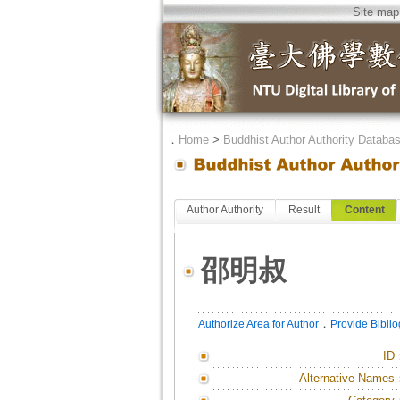
Site map
．
Home
>
Buddhist Author Authority Databa
Author Authority
Result
Content
邵明叔
．
Authorize Area for Author
Provide Bibli
ID
Alternative Names