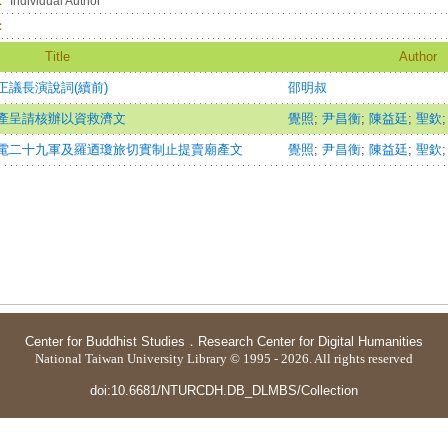
：
Individual Author
：
Title
Author
議長演說詞(續前)
邵明叔
產呈請核辦以資救濟文
覺照
;
尹昌衡
;
陳益廷
;
聖欽
電二十九軍及羅迺瓊旅切實制止提賣廟產文
覺照
;
尹昌衡
;
陳益廷
;
聖欽
Center for Buddhist Studies
．
Research Center for Digital Humanities
National Taiwan University Library © 1995 - 2026. All rights reserved
doi:10.6681/NTURCDH.DB_DLMBS/Collection