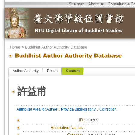
Site map
．
About us
．
Consultative C
．
Home
>
Buddhist Author Authority Database
Author Authority
Result
Content
許益甫
．
．
Authorize Area for Author
Provide Bibliography
Correction
ID
：
88265
Alternative Names：