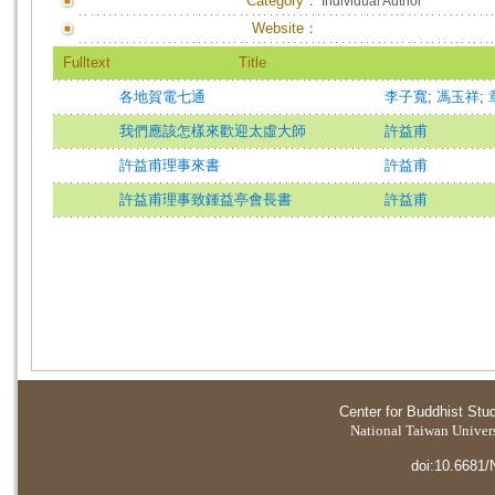
Category：
Individual Author
Website：
Fulltext
Title
各地賀電七通
李子寬
;
馮玉祥
;
我們應該怎樣來歡迎太虛大師
許益甫
許益甫理事來書
許益甫
許益甫理事致鍾益亭會長書
許益甫
Center for Buddhist Stu
National Taiwan Universi
doi:10.6681