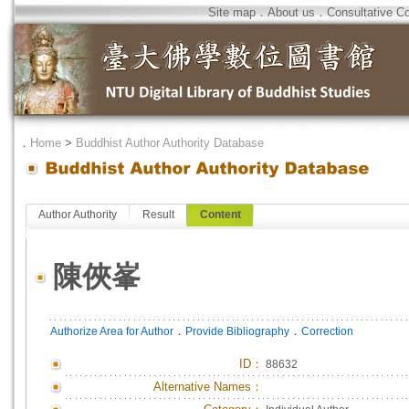
Site map
．
About us
．
Consultative C
．
Home
>
Buddhist Author Authority Database
Author Authority
Result
Content
陳俠峯
．
．
Authorize Area for Author
Provide Bibliography
Correction
ID
：
88632
Alternative Names：