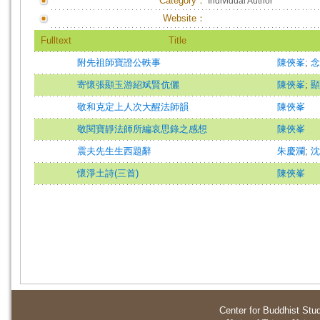
Category：
Individual Author
Website：
Fulltext
Title
附先祖師寶證公軼事
陳俠峯
;
念
寄懷張顯玉游紹斌賢伉儷
陳俠峯
;
顯
敬和克定上人次大醒法師韻
陳俠峯
敬閱寶靜法師所編哀思錄之感想
陳俠峯
震夫先生生西題辭
朱慶瀾
;
沈
懷淨土詩(三首)
陳俠峯
Center for Buddhist Stu