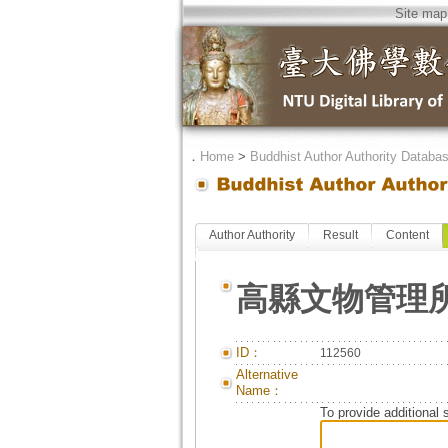
Site map
．
Home
>
Buddhist Author Authority Databa
Author Authority
Result
Content
高縣文物管理
ID：
112560
Alternative
Name：
To provide additional 