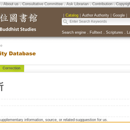
．
About us
．
Consultative Committee
．
Ask Librarian
．
Contribution
．
Copyrig
｜
Catalog
｜
Author Authority
｜
Google
｜
Search engine
．
Fulltext
．
Scriptures
．
L
se
Correction
所
supplementary information, source, or related-sugguestion for us.