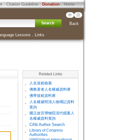
ht
．
Citation Guideline
．
Donation
．
Home
中
日
Back
anguage Lessons
．
Links
Related Links
。
人名規範檢索
。
佛教著者人名權威資料庫
。
佛學規範資料庫
。
人名權威明清人物傳記資料
查詢
。
國立故宮博物院清代檔案人
名權威資料查詢
。
CiNii Author Search
Library of Congress
。
Authorities
VIAF(Virtual International