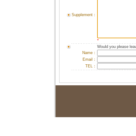
Supplement：
*
Would you please leav
Name：
Email：
TEL：