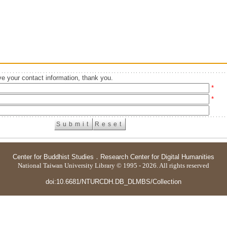
e your contact information, thank you.
*
*
Center for Buddhist Studies
．
Research Center for Digital Humanities
National Taiwan University Library © 1995 - 2026. All rights reserved
doi:10.6681/NTURCDH.DB_DLMBS/Collection